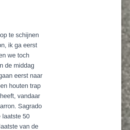
op te schijnen
n, ik ga eerst
iten we toch
in de middag
gaan eerst naar
een houten trap
 heeft, vandaar
zarron. Sagrado
 laatste 50
laatste van de