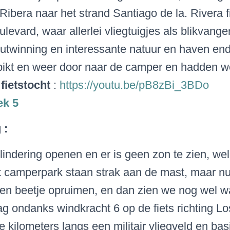
 Ribera
naar het strand Santiago de la. Rivera f
levard, waar allerlei vliegtuigjes als blikvange
utwinning en interessante natuur en haven en
epikt en weer door naar de camper en hadden 
fietstocht
:
https://youtu.be/pB8zBi_3BDo
ek
5
g :
indering openen en er is geen zon te zien, wel
 camperpark staan strak aan de mast, maar nu 
en beetje opruimen, en dan zien we nog wel wa
 ondanks windkracht 6 op de fiets richting Lo
 kilometers langs een militair vliegveld en bas