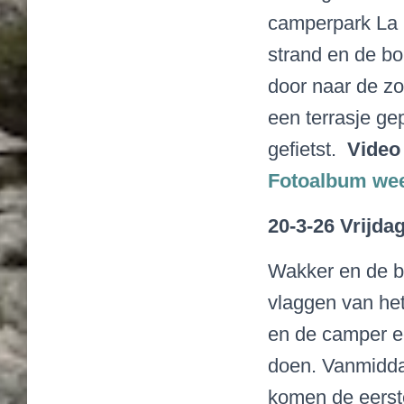
camperpark
La
strand en de bou
door naar de zo
een terrasje g
gefietst.
Video 
Fotoalbum we
20-3-26 Vrijda
Wakker en de bl
vlaggen van het
en de camper e
doen. Vanmiddag
komen de eerste