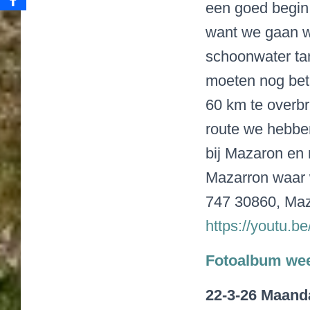
een goed begin 
want we gaan w
schoonwater tan
moeten nog bet
60 km te overb
route we hebbe
bij Mazaron en 
Mazarron waar w
747 30860, Maz
https://youtu
Fotoalbum we
22-3-26 Maand