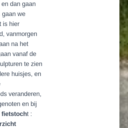
s, en dan gaan
s gaan we
 is hier
ed, vanmorgen
aan na het
gaan vanaf de
ulpturen te zien
dere huisjes, en
e
eds veranderen,
genoten en bij
 fietstoch
t :
rzicht