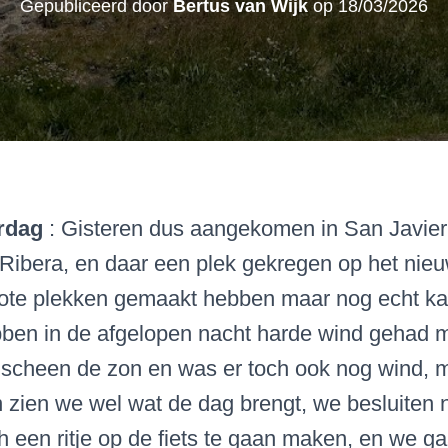
Gepubliceerd door
Bertus van Wijk
op
18/03/2026
rdag
: Gisteren dus aangekomen in San Javier
 Ribera
, en daar een plek gekregen op het nie
rote plekken gemaakt hebben maar nog echt kaa
ben in de afgelopen nacht harde wind gehad m
scheen de zon en was er toch ook nog wind, m
n zien we wel wat de dag brengt, we besluiten 
 een ritje op de fiets te gaan maken, en we ga