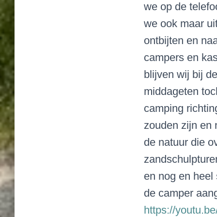
we op de telefoo
we ook maar uit
ontbijten en naa
campers en kas
blijven wij bij
middageten toc
camping richtin
zouden zijn en n
de natuur die o
zandschulpturen
en nog en heel 
de camper aang
https://youtu