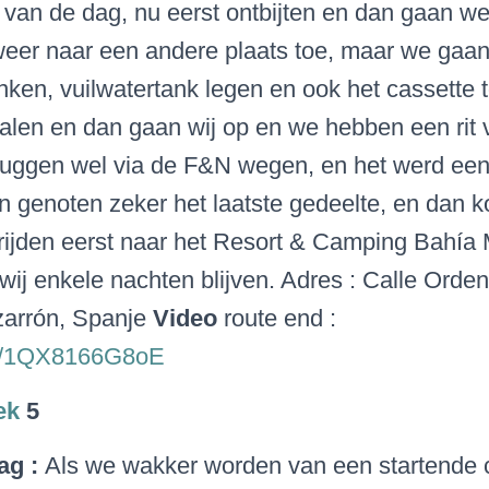
van de dag, nu eerst ontbijten en dan gaan w
eer naar een andere plaats toe, maar we gaan
ken, vuilwatertank legen en ook het cassette t
alen en dan gaan wij op en we hebben een rit
ruggen wel via de F&N wegen, en het werd een 
n genoten zeker het laatste gedeelte, en dan
rijden eerst naar het
Resort & Camping Bahía M
ij enkele nachten blijven. Adres : Calle Orde
arrón, Spanje
Video
route end :
.be/1QX8166G8oE
ek
5
ag :
Als we wakker worden van een startende 