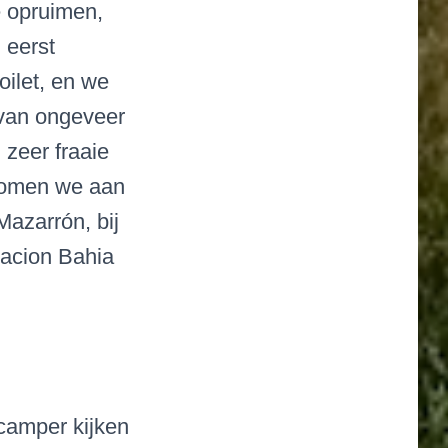
e opruimen,
 eerst
oilet, en we
 van ongeveer
zeer fraaie
 komen we aan
azarrón, bij
nacion Bahia
camper kijken