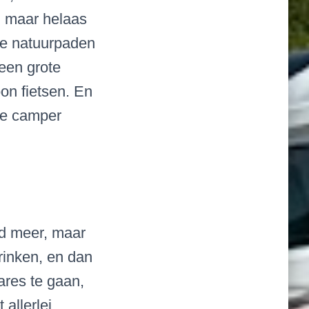
, maar helaas
 de natuurpaden
 een grote
n fietsen. En
 de camper
d meer, maar
drinken, en dan
ares te gaan,
allerlei