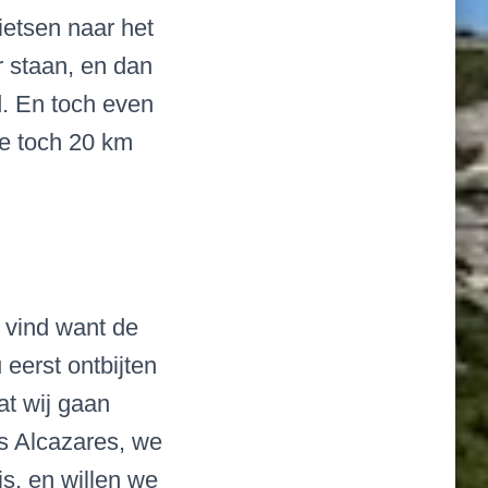
ietsen naar het
r staan, en dan
d. En toch even
we toch 20 km
 vind want de
eerst ontbijten
t wij gaan
s Alcazares, we
is, en willen we