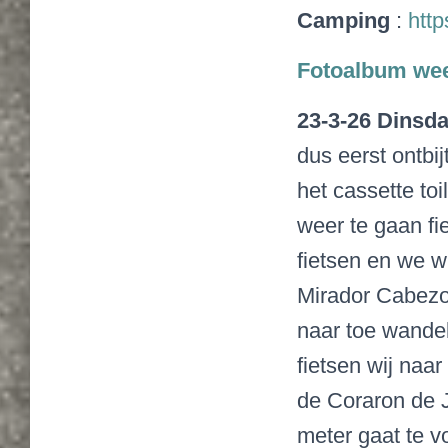
Camping
:
htt
Fotoalbum we
23-3-26 Dinsd
dus eerst ontbi
het cassette toi
weer te gaan f
fietsen en we 
Mirador Cabezo 
naar toe wandel
fietsen wij naa
de Coraron de J
meter gaat te v