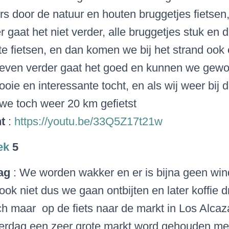
rs door de natuur en houten bruggetjes fietsen
r gaat het niet verder, alle bruggetjes stuk en
 te fietsen, en dan komen we bij het strand ook
even verder gaat het goed en kunnen we gewoo
oie en interessante tocht, en als wij weer bij
e toch weer 20 km gefietst
t
:
https://youtu.be/33Q5Z17t21w
ek
5
dag
:
We worden wakker en er is bijna geen win
ook niet dus we gaan ontbijten en later koffie 
och maar op de fiets naar de markt in Los Alcaz
erdag een zeer grote markt word gehouden met 