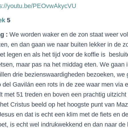
ps://youtu.be/PEOvwAkycVU
ek
5
ag :
We worden waker en de zon staat weer vol
jten, en dan gaan we naar buiten lekker in de zo
let legen en als het tijd voor de koffie is beslu
ietsen, maar pas na het middag eten. We gaan 
willen drie bezienswaardigheden bezoeken, we 
del Gavilán een rots in de zee waar men via 
t met 51 treden en boven een prachtig uitzicht
r het Cristus beeld op het hoogste punt van Ma
esus en dat is echt een klim met de fiets en de
oet, is echt wel indrukwekkend en dan naar de 