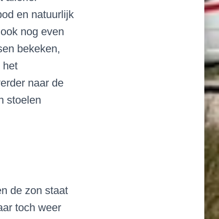
od en natuurlijk
 ook nog even
tsen bekeken,
 het
erder naar de
n stoelen
n de zon staat
aar toch weer