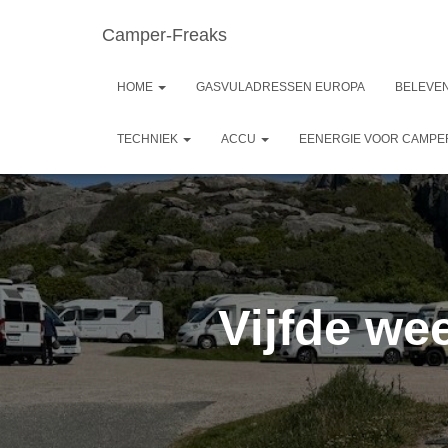
Camper-Freaks
HOME
GASVULADRESSEN EUROPA
BELEVEN
TECHNIEK
ACCU
EENERGIE VOOR CAMP
Vijfde we