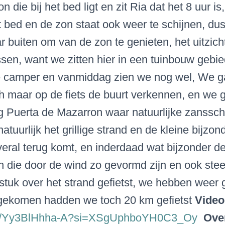
n die bij het bed ligt en zit Ria dat het 8 uur i
 bed en de zon staat ook weer te schijnen, du
r buiten om van de zon te genieten, het uitzicht
sen, want we zitten hier in een tuinbouw gebi
 de camper en vanmiddag zien we nog wel,
We g
h maar op de fiets de buurt verkennen, en we 
g Puerta de Mazarron waar natuurlijke zanssch
atuurlijk het grillige strand en de kleine bijzon
veral terug komt, en inderdaad wat bijzonder d
 die door de wind zo gevormd zijn en ook ste
stuk over het strand gefietst, we hebben weer 
ekomen hadden we toch 20 km gefietst
Video
.be/Yy3BlHhha-A?si=XSgUphboYH0C3_Oy
Ove