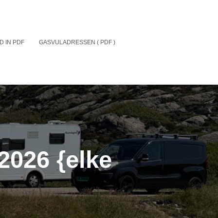
D IN PDF
GASVULADRESSEN ( PDF )
2026 {elke