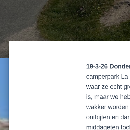
19-3-26 Donde
camperpark
La
waar ze echt g
is, maar we heb
wakker worden 
ontbijten en da
middageten toch