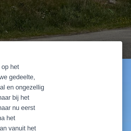
 op het
uwe gedeelte,
l en ongezellig
aar bij het
aar nu eerst
na het
an vanuit het