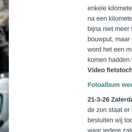
enkele kilomete
na een kilomete
bijna niet meer
bouwput, maar 
word het een mo
komen hadden w
Video fietstoch
Fotoalbum we
21-3-26 Zater
de zon staat er 
besluiten wij t
waar iedere zat