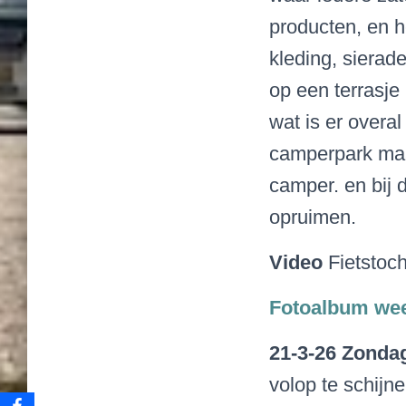
producten, en h
kleding, siera
op een terrasj
wat is er overal
camperpark maa
camper. en bij 
opruimen.
Video
Fietstoch
Fotoalbum we
21-3-26 Zond
volop te schijn