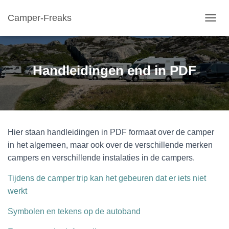
Camper-Freaks
TOGGL
Handleidingen end in PDF
Hier staan handleidingen in PDF formaat over de camper
in het algemeen, maar ook over de verschillende merken
campers en verschillende instalaties in de campers.
Tijdens de camper trip kan het gebeuren dat er iets niet
werkt
Symbolen en tekens op de autoband