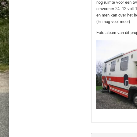
nog ruimte voor een twe
omvormer 24 -12 volt 1
en men kan over het he
(En nog veel meer)
Foto album van dit pro
Alkoof 814
Roller Team Alkoof s
Roller Team Watersc
Bocklet 814
Opzet unt
Een nieuw zelfbouw ca
Alkoof schade Rollerte
Waterschade Roller tea
Dus toch weer een nie
Opzetunit leeg gekocht