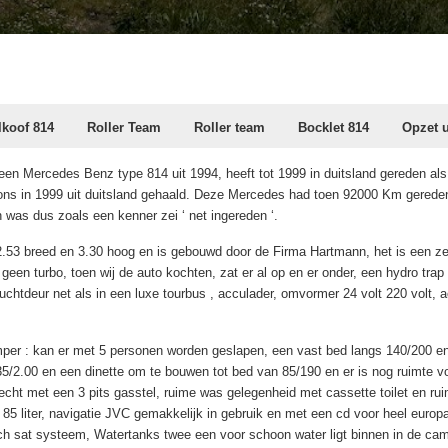
lkoof 814
Roller Team
Roller team
Bocklet 814
Opzet u
s een Mercedes Benz type 814 uit 1994, heeft tot 1999 in duitsland gereden al
 ons in 1999 uit duitsland gehaald. Deze Mercedes had toen 92000 Km gereden
 was dus zoals een kenner zei ‘ net ingereden ‘.
 2.53 breed en 3.30 hoog en is gebouwd door de Firma Hartmann, het is een zes
een turbo, toen wij de auto kochten, zat er al op en er onder, een hydro trap
uchtdeur net als in een luxe tourbus , acculader, omvormer 24 volt 220 volt, 
er : kan er met 5 personen worden geslapen, een vast bed langs 140/200 en
5/2.00 en een dinette om te bouwen tot bed van 85/190 en er is nog ruimte v
recht met een 3 pits gasstel, ruime was gelegenheid met cassette toilet en r
nk 85 liter, navigatie JVC gemakkelijk in gebruik en met een cd voor heel europa
h sat systeem, Watertanks twee een voor schoon water ligt binnen in de campe