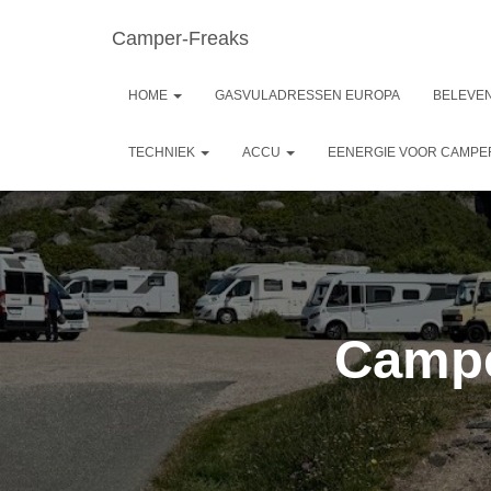
Camper-Freaks
HOME
GASVULADRESSEN EUROPA
BELEVEN
TECHNIEK
ACCU
EENERGIE VOOR CAMP
Campe