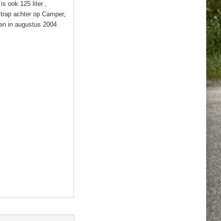
s ook 125 liter ,
 trap achter op Camper,
den in augustus 2004
 en had op 06-09-2005
, mensen hadden de
alleen in de alkoof,
ig met de polyester