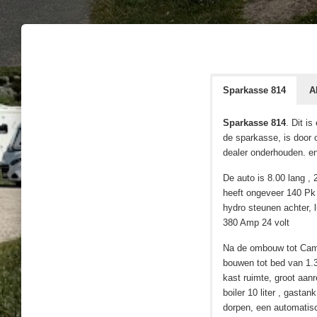
Sparkasse 814
A
Sparkasse 814
. Dit i
de sparkass
e, is door
dealer onderhouden. en
De auto is 8.00 lang ,
heeft ongeveer 140 Pk g
hydro steunen achter, l
380 Amp 24 volt
Na de ombouw tot Camp
bouwen tot bed van 1.3
kast ruimte, groot aan
boiler 10 liter , gasta
dorpen, een automatisc