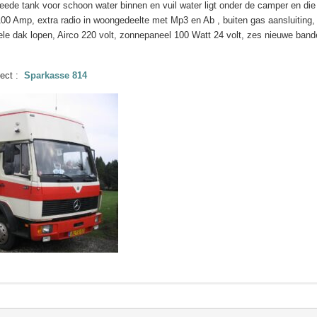
ede tank voor schoon water binnen en vuil water ligt onder de camper en die i
00 Amp, extra radio in woongedeelte met Mp3 en Ab , buiten gas aansluiting,
le dak lopen, Airco 220 volt, zonnepaneel 100 Watt 24 volt, zes nieuwe ban
ject :
Sparkasse 814
chade
hade
mper project uit 2005 weer een Mercedes Benz type 814Bouwjaar 05-12-1995
am ook een mooie uitdaging om dit weer in orginelen staat terug te brengen
m door indringen van vocht in de alkoof was er vocht schade ontstaan en niet 
uw camper project gestart
 door de mensen alleen zat er een deur in, een leuk project om te doen volled
20-09-2009