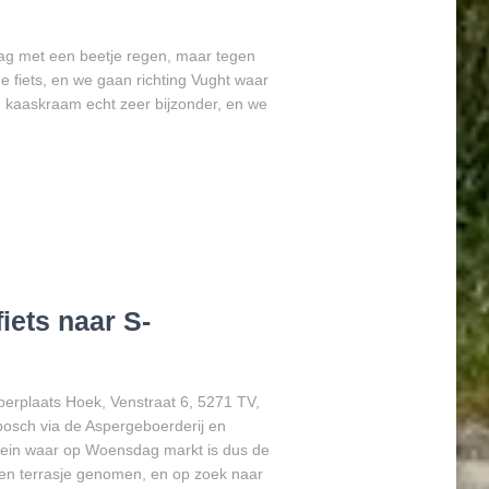
g met een beetje regen, maar tegen
e fiets, en we gaan richting Vught waar
n kaaskraam echt zeer bijzonder, en we
iets naar S-
erplaats Hoek, Venstraat 6, 5271 TV,
bosch via de Aspergeboerderij en
lein waar op Woensdag markt is dus de
n terrasje genomen, en op zoek naar