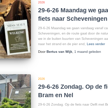
2026
29-6-26 Maandag we gaa
fiets naar Scheveningen
29-6-26 Maandag we gaan vandaag vanaf cam
Scheveningen, en de route gaat door de nat
we in de buiten buurten van Scheveningen aa
naar het strand en de pier end,
Lees verder
Door
Bertus van Wijk
,
1 maand
geleden
2026
29-6-26 Zondag. Op de fi
Bram en Nel
29-6-26 Zondag. Op de fiets naar Delft met 