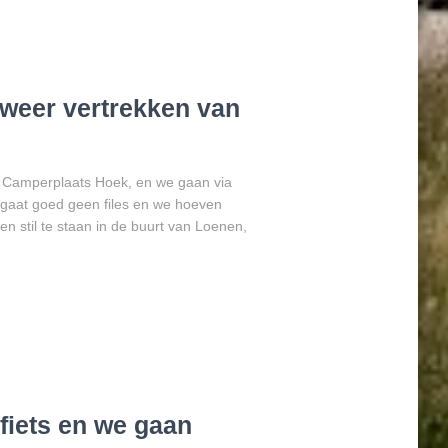
 weer vertrekken van
n Camperplaats Hoek, en we gaan via
gaat goed geen files en we hoeven
n stil te staan in de buurt van Loenen,
fiets en we gaan