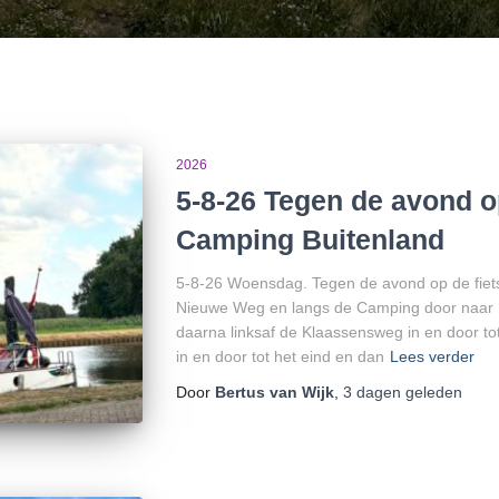
2026
5-8-26 Tegen de avond op
Camping Buitenland
5-8-26 Woensdag. Tegen de avond op de fiets
Nieuwe Weg en langs de Camping door naar he
daarna linksaf de Klaassensweg in en door t
in en door tot het eind en dan
Lees verder
Door
Bertus van Wijk
,
3 dagen
geleden