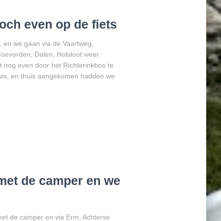
och even op de fiets
, en we gaan via de Vaartweg,
oevorden, Dalen, Holsloot weer
t nog even door het Richterinkbos te
huis, en thuis aangekomen hadden we
met de camper en we
et de camper en via Erm, Achterse