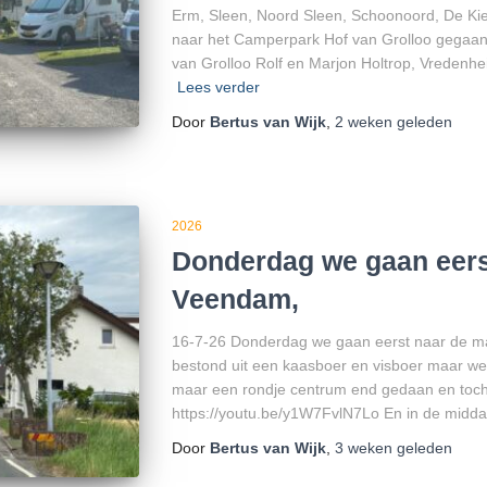
Erm, Sleen, Noord Sleen, Schoonoord, De Kiel
naar het Camperpark Hof van Grolloo gegaa
van Grolloo Rolf en Marjon Holtrop, Vredenh
Lees verder
Door
Bertus van Wijk
,
2 weken
geleden
2026
Donderdag we gaan eerst
Veendam,
16-7-26 Donderdag we gaan eerst naar de m
bestond uit een kaasboer en visboer maar we
maar een rondje centrum end gedaan en toch
https://youtu.be/y1W7FvlN7Lo En in de midda
Door
Bertus van Wijk
,
3 weken
geleden