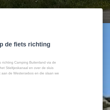
 de fiets richting
 richting Camping Buitenland via de
t Stieltjeskanaal en over de sluis
ot aan de Westersebos en die slaan we