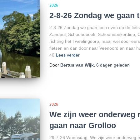
2026
2-8-26 Zondag we gaan t
2-8-26 Zondag we gaan toch even op de fiets
Zandpol, Schoonebeek, Schoonebekerdiep, C
richting het Tweelingdorp, maar wel door eers
fietsen en dan door naar Veenoord en naar 
40
Lees verder
Door
Bertus van Wijk
,
6 dagen
geleden
2026
We zijn weer onderweg 
gaan naar Grolloo
29-7-26 Woensdag. We zijn weer onderweg m