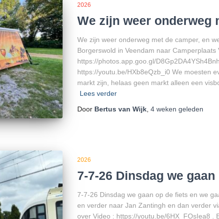
2026
We zijn weer onderweg 
We zijn weer onderweg met de camper, en we 
Borgerswold in Veendam naar Camperplaats
https://photos.app.goo.gl/D8Gp2DA4YSh4Bnh
https://youtu.be/HXb8eQzb_i0 We moesten ev
markt zijn, helaas geen markt alleen een vi
Lees verder
Door
Bertus van Wijk
,
4 weken
geleden
2026
7-7-26 Dinsdag we gaan 
7-7-26 Dinsdag we gaan op de fiets en we ga
en verder naar Jan Zantingh en dan verder vi
over Video : https://youtu.be/6HX_FOsIea8 . E