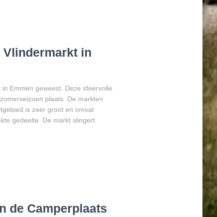
 Vlindermarkt in
t in Emmen geweest. Deze sfeervolle
et zomerseizoen plaats. De markten
gebied is zeer groot en omvat
ekte gedeelte. De markt slingert
an de Camperplaats