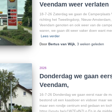
Veendam weer verlaten
18-7-26 Zaterdag we gaan de Camperplaats 
richting het Tweelingdorp, Nieuw-Amsterdam,
Veendam genoten en ook weer van de camperp
waren, we gaan dit weer vaker doen want men
Lees verder
Door
Bertus van Wijk
,
3 weken
geleden
2026
Donderdag we gaan eerst
Veendam,
16-7-26 Donderdag we gaan eerst naar de m
bestond uit een kaasboer en visboer maar we
maar een rondje centrum end gedaan en toch
https://youtu.be/y1W7FvlN7Lo En in de midda