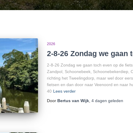
2026
2-8-26 Zondag we gaan t
2-8-26 Zondag we gaan toch even op de fiets
Zandpol, Schoonebeek, Schoonebekerdiep, C
richting het Tweelingdorp, maar wel door eers
fietsen en dan door naar Veenoord en naar 
40
Lees verder
Door
Bertus van Wijk
,
4 dagen
geleden