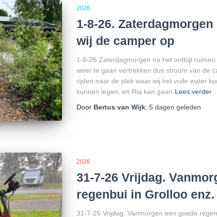
2026
1-8-26. Zaterdagmorgen 
wij de camper op
1-8-26 Zaterdagmorgen na het ontbijt ruimen 
weer te gaan vertrekken dus stroom van de c
rijden naar de plek waar wij het vuile water ku
kunnen legen, en Ria kan gaan
Lees verder
Door
Bertus van Wijk
,
5 dagen
geleden
2026
31-7-26 Vrijdag. Vanmo
regenbui in Grolloo enz.
31-7-26 Vrijdag. Vanmorgen een goede regenb