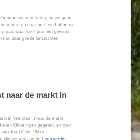
Veendam weer verlaten, en we gaan
 Veenoord en naar huis, we hebben in
laats waar we 4 jaar niet geweest
 kan daar goede fietstochten
 naar de markt in
arkt in Veendam, maar de markt
l even Kibbelingen gegeten, en toen
 was het 10 km. Video :
g zijn we weer op de
Lees verder