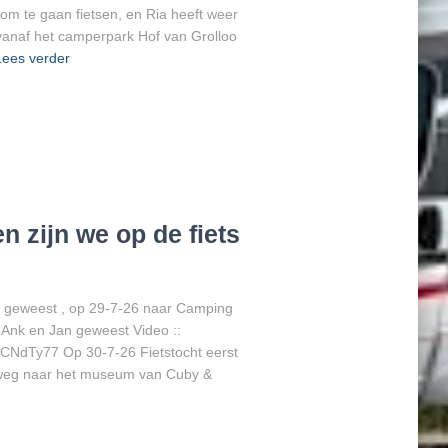
om te gaan fietsen, en Ria heeft weer
vanaf het camperpark Hof van Grolloo
Lees verder
n zijn we op de fiets
ts geweest , op 29-7-26 naar Camping
, Ank en Jan geweest Video ::
CNdTy77 Op 30-7-26 Fietstocht eerst
p weg naar het museum van Cuby &