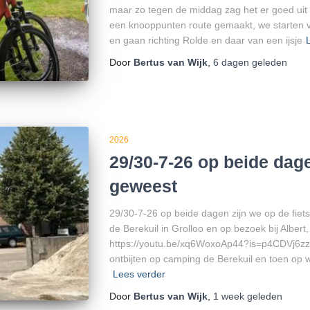
maar zo tegen de middag zag het er goed uit 
een knooppunten route gemaakt, we starten 
en gaan richting Rolde en daar van een ijsje
Door
Bertus van Wijk
,
6 dagen
geleden
2026
29/30-7-26 op beide dage
geweest
29/30-7-26 op beide dagen zijn we op de fie
de Berekuil in Grolloo en op bezoek bij Albert
https://youtu.be/xq6WoxoAp44?is=p4CDVj6zz
ontbijten op camping de Berekuil en toen o
Lees verder
Door
Bertus van Wijk
,
1 week
geleden