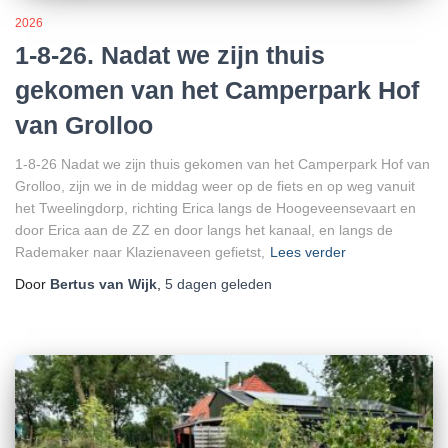
2026
1-8-26. Nadat we zijn thuis
gekomen van het Camperpark Hof
van Grolloo
1-8-26 Nadat we zijn thuis gekomen van het Camperpark Hof van
Grolloo, zijn we in de middag weer op de fiets en op weg vanuit
het Tweelingdorp, richting Erica langs de Hoogeveensevaart en
door Erica aan de ZZ en door langs het kanaal, en langs de
Rademaker naar Klazienaveen gefietst,
Lees verder
Door
Bertus van Wijk
,
5 dagen
geleden