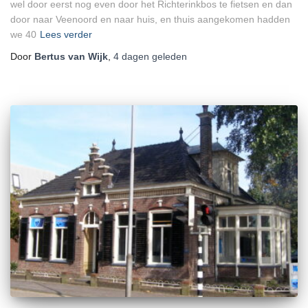
wel door eerst nog even door het Richterinkbos te fietsen en dan
door naar Veenoord en naar huis, en thuis aangekomen hadden
we 40
Lees verder
Door
Bertus van Wijk
,
4 dagen
geleden