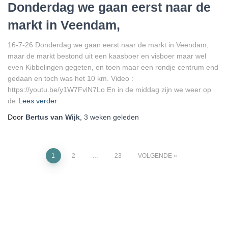
Donderdag we gaan eerst naar de
markt in Veendam,
16-7-26 Donderdag we gaan eerst naar de markt in Veendam,
maar de markt bestond uit een kaasboer en visboer maar wel
even Kibbelingen gegeten, en toen maar een rondje centrum end
gedaan en toch was het 10 km. Video :
https://youtu.be/y1W7FvlN7Lo En in de middag zijn we weer op
de
Lees verder
Door
Bertus van Wijk
,
3 weken
geleden
Berichten
1
2
…
23
VOLGENDE
paginering