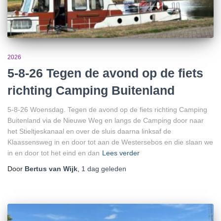
2026
5-8-26 Tegen de avond op de fiets
richting Camping Buitenland
5-8-26 Woensdag. Tegen de avond op de fiets richting Camping
Buitenland via de Nieuwe Weg en langs de Camping door naar
het Stieltjeskanaal en over de sluis daarna linksaf de
Klaassensweg in en door tot aan de Westersebos en die slaan we
in en door tot het eind en dan
Lees verder
Door
Bertus van Wijk
,
1 dag
geleden