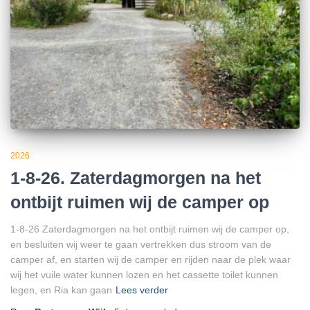
2026
1-8-26. Zaterdagmorgen na het
ontbijt ruimen wij de camper op
1-8-26 Zaterdagmorgen na het ontbijt ruimen wij de camper op,
en besluiten wij weer te gaan vertrekken dus stroom van de
camper af, en starten wij de camper en rijden naar de plek waar
wij het vuile water kunnen lozen en het cassette toilet kunnen
legen, en Ria kan gaan
Lees verder