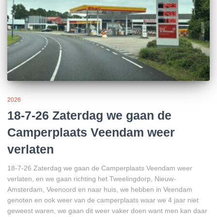
2026
18-7-26 Zaterdag we gaan de
Camperplaats Veendam weer
verlaten
18-7-26 Zaterdag we gaan de Camperplaats Veendam weer
verlaten, en we gaan richting het Tweelingdorp, Nieuw-
Amsterdam, Veenoord en naar huis, we hebben in Veendam
genoten en ook weer van de camperplaats waar we 4 jaar niet
geweest waren, we gaan dit weer vaker doen want men kan daar