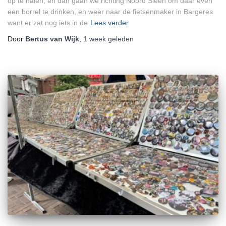
op te halen, en dan gaan we richting Noord Sleen om daar even
een borrel te drinken, en weer naar de fietsenmaker in Bargeres
want er zat nog iets in de
Lees verder
Door
Bertus van Wijk
,
1 week
geleden