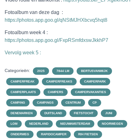
Fotoalbum van deze dag :
https://photos.app.goo.gl/qNStMJHXbcvq5hqt8
Fotoalbum week 4 :
https://photos.app.goo.gl/FxpRSmfdxswJkkhP7
Vervolg week 5 :
Categorieën:
2025
7844 LM
BERTUSVANWIJK
CAMPERFREAK
CAMPERFREAKS
CAMPERPARK
CAMPERPLAATS
CAMPERS
CAMPERVAKANTIES
CAMPING
CAMPINGS
CENTRUM
CP
DENEMARKEN
DUITSLAND
FIETSTOCHT
JUNI
LOM
NEDERLAND
NIEUWAMSTERDAM
NOORWEGEN
ONDERWEG
RAPIDOCAMPER
RIH FIETSEN