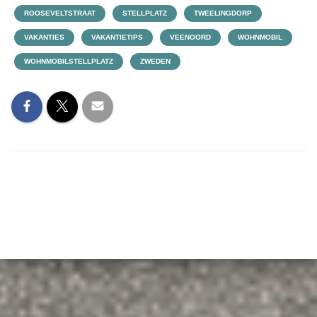
ROOSEVELTSTRAAT
STELLPLATZ
TWEELINGDORP
VAKANTIES
VAKANTIETIPS
VEENOORD
WOHNMOBIL
WOHNMOBILSTELLPLATZ
ZWEDEN