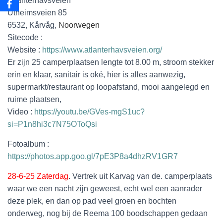
Atlanterhavsveien
Utheimsveien 85
6532, Kårvåg,
Noorwegen
Sitecode :
Website :
https://www.atlanterhavsveien.org/
Er zijn 25 camperplaatsen lengte tot 8.00 m, stroom stekker
erin en klaar, sanitair is oké, hier is alles aanwezig,
supermarkt/restaurant op loopafstand, mooi aangelegd en
ruime plaatsen,
Video :
https://youtu.be/GVes-mgS1uc?
si=P1n8hi3c7N75OToQsi
Fotoalbum :
https://photos.app.goo.gl/7pE3P8a4dhzRV1GR7
28-6-25 Zaterdag
.
Vertrek uit Karvag van de. camperplaats
waar we een nacht zijn geweest, echt wel een aanrader
deze plek, en dan op pad veel groen en bochten
onderweg, nog bij de Reema 100 boodschappen gedaan