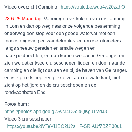
Video overzicht Camping :
https://youtu.be/wdg4w20zahQ
23-6-25 Maandag
. Vanmorgen vertrokken van de camping
in Lom en dan op weg naar onze volgende bestemming,
onderweg een stop voor een goede waterval met een
mooie omgeving en wandelroutes, en enkele kilometers
langs sneeuw gereden en smalle wegen en
haarspeldbochten, en dan komen we aan in Geiranger en
zien we dat er twee cruiseschepen liggen en door naar de
camping en die ligt dus aan en bij de haven van Geiranger,
en is erg zelfs nog een plekje vrij aan de waterkant, met
zicht op het fjord en de cruiseschepen en de
rondvaartboten End
Fotoalbum :
https://photos.app.goo.gl/GvM4DG5dQKgJTVdJ8
Video 3 cruiseschepen
:
https://youtu.be/dVTeVI1BO2U?si=F-SRlAUf7BZP30uL