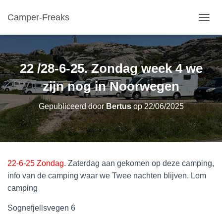
Camper-Freaks
TOGGL
22 /28-6-25. Zondag week 4 we
zijn nog in Noorwegen
Gepubliceerd door
Bertus
op
22/06/2025
22-6-25 Zondag
. Zaterdag aan gekomen op deze camping,
info van de camping waar we Twee nachten blijven.
Lom
camping
Sognefjellsvegen 6