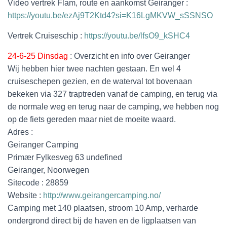
Video vertrek Flam, route en aankomst Geiranger :
https://youtu.be/ezAj9T2Ktd4?si=K16LgMKVW_sSSNSO
Vertrek Cruiseschip :
https://youtu.be/lfsO9_kSHC4
24-6-25 Dinsdag
: Overzicht en info over Geiranger
Wij hebben hier twee nachten gestaan. En wel 4
cruiseschepen gezien, en de waterval tot bovenaan
bekeken via 327 traptreden vanaf de camping, en terug via
de normale weg en terug naar de camping, we hebben nog
op de fiets gereden maar niet de moeite waard.
Adres :
Geiranger Camping
Primær Fylkesveg 63 undefined
Geiranger, Noorwegen
Sitecode : 28859
Website :
http://www.geirangercamping.no/
Camping met 140 plaatsen, stroom 10 Amp, verharde
ondergrond direct bij de haven en de ligplaatsen van