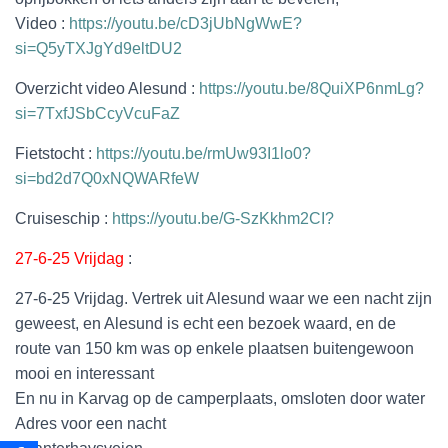
Video :
https://youtu.be/cD3jUbNgWwE?
si=Q5yTXJgYd9eltDU2
Overzicht video Alesund :
https://youtu.be/8QuiXP6nmLg?
si=7TxfJSbCcyVcuFaZ
Fietstocht :
https://youtu.be/rmUw93I1lo0?
si=bd2d7Q0xNQWARfeW
Cruiseschip :
https://youtu.be/G-SzKkhm2CI?
27-6-25 Vrijdag
:
27-6-25 Vrijdag. Vertrek uit Alesund waar we een nacht zijn
geweest, en Alesund is echt een bezoek waard, en de
route van 150 km was op enkele plaatsen buitengewoon
mooi en interessant
En nu in Karvag op de camperplaats, omsloten door water
Adres voor een nacht