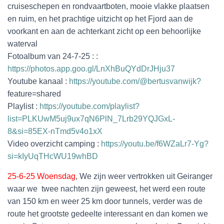
cruiseschepen en rondvaartboten, mooie vlakke plaatsen
en ruim, en het prachtige uitzicht op het Fjord aan de
voorkant en aan de achterkant zicht op een behoorlijke
waterval
Fotoalbum van 24-7-25 : :
https://photos.app.goo.gl/LnXhBuQYdDrJHju37
Youtube kanaal :
https://youtube.com/@bertusvanwijk?
feature=shared
Playlist :
https://youtube.com/playlist?
list=PLKUwM5uj9ux7qN6PlN_7Lrb29YQJGxL-
8&si=85EX-nTmd5v4o1xX
Video overzicht camping :
https://youtu.be/f6WZaLr7-Yg?
si=kIyUqTHcWU19whBD
25-6-25 Woensdag
, We zijn weer vertrokken uit Geiranger
waar we twee nachten zijn geweest, het werd een route
van 150 km en weer 25 km door tunnels, verder was de
route het grootste gedeelte interessant en dan komen we