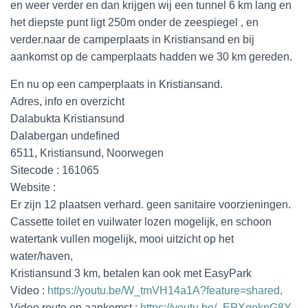
en weer verder en dan krijgen wij een tunnel 6 km lang en
het diepste punt ligt 250m onder de zeespiegel , en
verder.naar de camperplaats in Kristiansand en bij
aankomst op de camperplaats hadden we 30 km gereden.
En nu op een camperplaats in Kristiansand.
Adres, info en overzicht
Dalabukta Kristiansund
Dalabergan undefined
6511, Kristiansund, Noorwegen
Sitecode : 161065
Website :
Er zijn 12 plaatsen verhard. geen sanitaire voorzieningen.
Cassette toilet en vuilwater lozen mogelijk, en schoon
watertank vullen mogelijk, mooi uitzicht op het
water/haven,
Kristiansund 3 km, betalen kan ook met EasyPark
Video :
https://youtu.be/W_tmVH14a1A?feature=shared
.
Video route en aankomst :
https://youtu.be/_EPXgeknG8Y