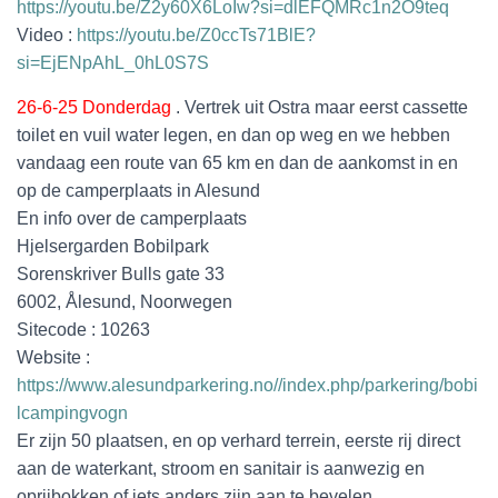
https://youtu.be/Z2y60X6LoIw?si=dlEFQMRc1n2O9teq
Video :
https://youtu.be/Z0ccTs71BlE?
si=EjENpAhL_0hL0S7S
26-6-25 Donderdag
. Vertrek uit Ostra maar eerst cassette
toilet en vuil water legen, en dan op weg en we hebben
vandaag een route van 65 km en dan de aankomst in en
op de camperplaats in Alesund
En info over de camperplaats
Hjelsergarden Bobilpark
Sorenskriver Bulls gate 33
6002, Ålesund, Noorwegen
Sitecode : 10263
Website :
https://www.alesundparkering.no//index.php/parkering/bobi
lcampingvogn
Er zijn 50 plaatsen, en op verhard terrein, eerste rij direct
aan de waterkant, stroom en sanitair is aanwezig en
oprijbokken of iets anders zijn aan te bevelen,