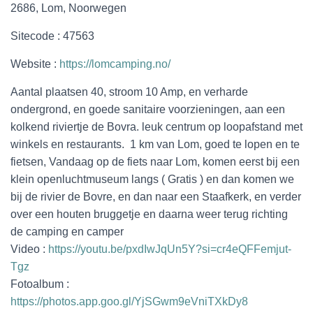
2686, Lom, Noorwegen
Sitecode : 47563
Website :
https://lomcamping.no/
Aantal plaatsen 40, stroom 10 Amp, en verharde
ondergrond, en goede sanitaire voorzieningen, aan een
kolkend riviertje de Bovra.
leuk centrum op loopafstand met
winkels en restaurants. 1 km van Lom, goed te lopen en te
fietsen, Vandaag op de fiets naar Lom, komen eerst bij een
klein openluchtmuseum langs ( Gratis ) en dan komen we
bij de rivier de Bovre, en dan naar een Staafkerk, en verder
over een houten bruggetje en daarna weer terug richting
de camping en camper
Video :
https://youtu.be/pxdIwJqUn5Y?si=cr4eQFFemjut-
Tgz
Fotoalbum :
https://photos.app.goo.gl/YjSGwm9eVniTXkDy8