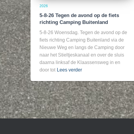
2026
5-8-26 Tegen de avond op de fiets
richting Camping Buitenland
5-8-26 Woensdag. Tegen de avond op de
fiets richting Camping Buitenland via de
Nieuwe Weg en langs de Camping door
naar het Stieltjeskanaal en over de sluis
daarna linksaf de Klaassensweg in en
door tot
Lees verder