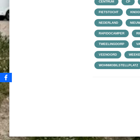
CENTRUM
CP
FIETSTOCHT
KNOO
NEDERLAND
NIEU
RAPIDOCAMPER
RI
TWEELINGDORP
V
VEENOORD
WEEKE
WOHNMOBILSTELLPLATZ