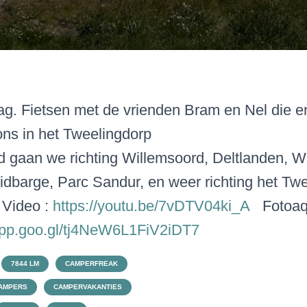
g. Fietsen met de vrienden Bram en Nel die e
 ons in het Tweelingdorp
d gaan we richting Willemsoord, Deltlanden, W
dbarge, Parc Sandur, en weer richting het Tw
 Video :
https://youtu.be/7vDTV04ki_A
Fotoaq
.app.goo.gl/tj4NeW6L1FiV2iDT7
7844 LM
CAMPERFREAK
AMPERS
CAMPERVAKANTIES