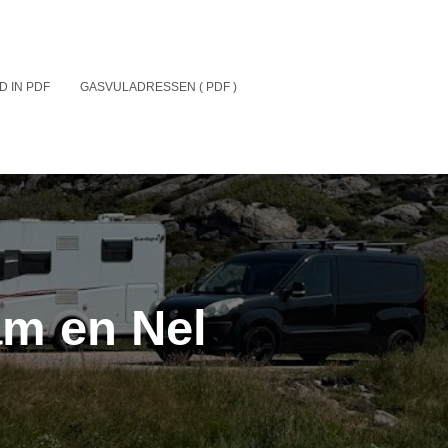
D IN PDF
GASVULADRESSEN ( PDF )
am en Nel