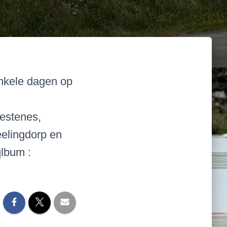
nkele dagen op
estenes,
eelingdorp en
lbum :