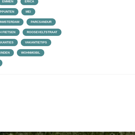
EMMEN
ERICA
PPUNTEN
MEI
WAMSTERDAM
PARCSANDUR
H FIETSEN
ROOSEVELTSTRAAT
AKANTIES
VAKANTIETIPS
INDEN
WOHNMOBIL