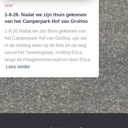
2026
1-8-26. Nadat we zijn thuis gekomen
van het Camperpark Hof van Grolloo
1-8-26 Nadat we zijn thuis gekomen van
het Camperpark Hof van Grolloo, zijn we
in de middag weer op de fiets en op weg
vanuit het Tweelingdorp, richting Erica
langs de Hoogeveensevaart en door Erica
Lees verder