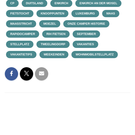
CP
DUITSLAND
ENKIRCH
ENKIRCH AN DER MOSEL
FIETSTOCHT
KNOOPPUNTEN
LUXEMBURG
MAAS
MAASSTRICHT
MOEZEL
ONZE CAMPER HISTORIE
RAPIDOCAMPER
RIH FIETSEN
SEPTEMBER
STELLPLATZ
TWEELINGDORP
VAKANTIES
VAKANTIETIPS
WEEKEINDEN
WOHNMOBILSTELLPLATZ