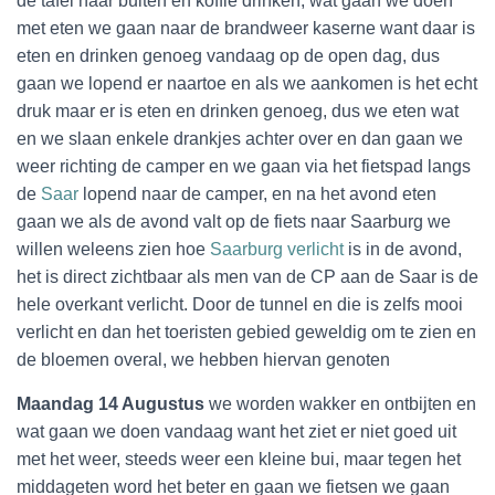
de tafel naar buiten en koffie drinken, wat gaan we doen
met eten we gaan naar de brandweer kaserne want daar is
eten en drinken genoeg vandaag op de open dag, dus
gaan we lopend er naartoe en als we aankomen is het echt
druk maar er is eten en drinken genoeg, dus we eten wat
en we slaan enkele drankjes achter over en dan gaan we
weer richting de camper en we gaan via het fietspad langs
de
Saar
lopend naar de camper, en na het avond eten
gaan we als de avond valt op de fiets naar Saarburg we
willen weleens zien hoe
Saarburg verlicht
is in de avond,
het is direct zichtbaar als men van de CP aan de Saar is de
hele overkant verlicht. Door de tunnel en die is zelfs mooi
verlicht en dan het toeristen gebied geweldig om te zien en
de bloemen overal, we hebben hiervan genoten
Maandag 14 Augustus
we worden wakker en ontbijten en
wat gaan we doen vandaag want het ziet er niet goed uit
met het weer, steeds weer een kleine bui, maar tegen het
middageten word het beter en gaan we fietsen we gaan