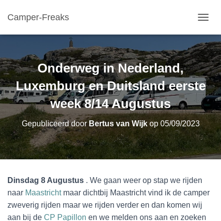
Camper-Freaks
TOGGL
Onderweg in Nederland,
Luxemburg en Duitsland eerste
week 8/14 Augustus
Gepubliceerd door
Bertus van Wijk
op
05/09/2023
Dinsdag 8 Augustus
. We gaan weer op stap we rijden
naar
Maastricht
maar dichtbij Maastricht vind ik de camper
zweverig rijden maar we rijden verder en dan komen wij
aan bij de
CP Papillon
en we melden ons aan en zoeken