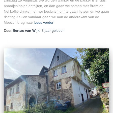
Dinsdag 29 Augustus We worden wakker en de bakker is er dus
broodjes halen ontbijten, en dan gaan we samen met Bram en
Nel koffie drinken, en we besluiten om te gaan fietsen en we gaan
richting Zell en vandaar gaan we aan de anderekant van de
Moezel terug naar
Lees verder
Door
Bertus van Wijk
,
3 jaar
geleden