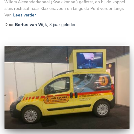
Willem Alexanderkanaal (Kwak kanaal) gefietst, en bij de koppel
sluis rechtsaf naar Klazienaveen en langs de Purit verder langs
Van
Lees verder
Door
Bertus van Wijk
,
3 jaar
geleden