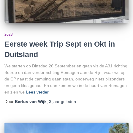
2023
Eerste week Trip Sept en Okt in
Duitsland
We starten op Dinsdag 26 September en gaan vis de A31 richting
Botrop en dan verder richting Remagen aan de Rijn, waar we op
de CP naast de camping gaan staan, onderweg niets bijzonders
en geen files gehad. En dan komen we in de buurt van Remagen
en zien we
Lees verder
Door
Bertus van Wijk
,
3 jaar
geleden