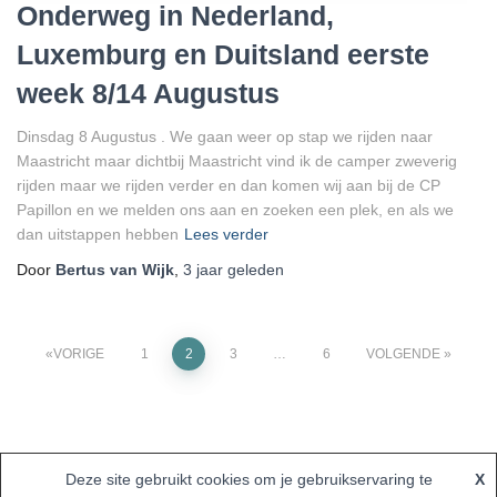
Onderweg in Nederland,
Luxemburg en Duitsland eerste
week 8/14 Augustus
Dinsdag 8 Augustus . We gaan weer op stap we rijden naar
Maastricht maar dichtbij Maastricht vind ik de camper zweverig
rijden maar we rijden verder en dan komen wij aan bij de CP
Papillon en we melden ons aan en zoeken een plek, en als we
dan uitstappen hebben
Lees verder
Door
Bertus van Wijk
,
3 jaar
geleden
Berichten
VORIGE
1
2
3
…
6
VOLGENDE
paginering
Deze site gebruikt cookies om je gebruikservaring te
X