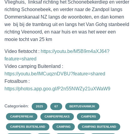
Vlieghuis, linksaf richting het Schoonebekerdiep en verder
richting Schoonebeek, en verder naar de Zandpol langs
Dommerskanaal NZ langs de woonboten, en dan komen
we bij bij de trambrug uit en langs het Van Gohg stanbeeld
richting Veenoord, en naar huis en was het weer een
mooie tocht van 25 km
Video fietstocht :
https://youtu.be/M5B9m4aXJ64?
feature=shared
Video camping Buitenland :
https://youtu.be/lMCuqznDVBU?feature=shared
Fotoalbum :
https://photos.app.goo.gl/P2n55NWZy21uXWaW9
Categorieën:
2025
67
BERTUSVANWIJK
CAMPERFREAK
CAMPERFREAKS
CAMPERS
CAMPERS BUITENLAND
CAMPING
CAMPING BUITENLAND