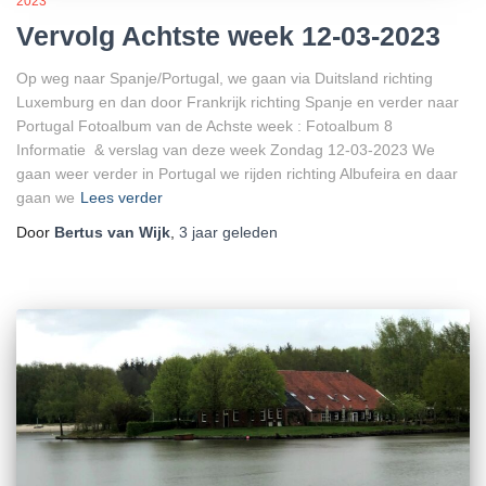
2023
Vervolg Achtste week 12-03-2023
Op weg naar Spanje/Portugal, we gaan via Duitsland richting
Luxemburg en dan door Frankrijk richting Spanje en verder naar
Portugal Fotoalbum van de Achste week : Fotoalbum 8
Informatie & verslag van deze week Zondag 12-03-2023 We
gaan weer verder in Portugal we rijden richting Albufeira en daar
gaan we
Lees verder
Door
Bertus van Wijk
,
3 jaar
geleden