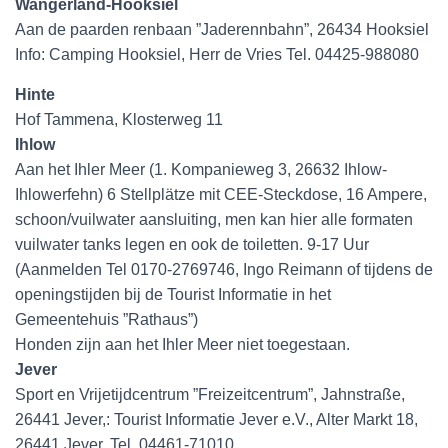
Wangerland-Hooksiel
Aan de paarden renbaan ”Jaderennbahn”, 26434 Hooksiel
Info: Camping Hooksiel, Herr de Vries Tel. 04425-988080
Hinte
Hof Tammena, Klosterweg 11
Ihlow
Aan het Ihler Meer (1. Kompanieweg 3, 26632 Ihlow-
Ihlowerfehn) 6 Stellplätze mit CEE-Steckdose, 16 Ampere,
schoon/vuilwater aansluiting, men kan hier alle formaten
vuilwater tanks legen en ook de toiletten. 9-17 Uur
(Aanmelden Tel 0170-2769746, Ingo Reimann of tijdens de
openingstijden bij de Tourist Informatie in het
Gemeentehuis ”Rathaus”)
Honden zijn aan het Ihler Meer niet toegestaan.
Jever
Sport en Vrijetijdcentrum ”Freizeitcentrum”, Jahnstraße,
26441 Jever,: Tourist Informatie Jever e.V., Alter Markt 18,
26441 Jever, Tel. 04461-71010