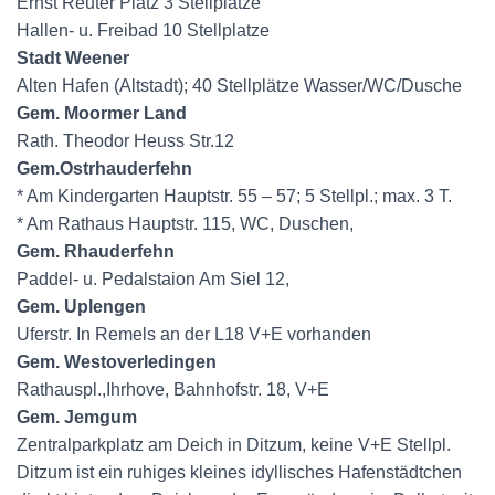
Ernst Reuter Platz 3 Stellplatze
Hallen- u. Freibad 10 Stellplatze
Stadt Weener
Alten Hafen (Altstadt); 40 Stellplätze Wasser/WC/Dusche
Gem. Moormer Land
Rath. Theodor Heuss Str.12
Gem.Ostrhauderfehn
* Am Kindergarten Hauptstr. 55 – 57; 5 Stellpl.; max. 3 T.
* Am Rathaus Hauptstr. 115, WC, Duschen,
Gem. Rhauderfehn
Paddel- u. Pedalstaion Am Siel 12,
Gem. Uplengen
Uferstr. In Remels an der L18 V+E vorhanden
Gem. Westoverledingen
Rathauspl.,Ihrhove, Bahnhofstr. 18, V+E
Gem. Jemgum
Zentralparkplatz am Deich in Ditzum, keine V+E Stellpl.
Ditzum ist ein ruhiges kleines idyllisches Hafenstädtchen