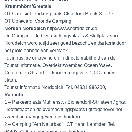
Krummhörn/Greetsiel
OT Greetsiel: Parkeerplaats Okko-tom-Brook-Straße
OT Upleward: Voor de Camping
Norden Norddeich
http://www.norddeich.de
De Camper – De Overnachtingsplaats & Stellplatz van
Norddeich word altijd zeer goed bezocht, en dat komt door
het grote aanbod van vermaak.
ligt in rustige omgeving en in directe nabijheid van de
Tourist Informatie, Overdekt zwembad Ocean Wave,
Centrum en Strand. Er kunnen ongeveer 50 Campers
staan.
Tourist-Informatie Norddeich, Tel. 04931-986200,
Rastede
1 – Parkeerplaats Mühlenstr. / Eichendorff-Str. steen / gras,
Hoofdstraat en de overnachtingsplaats ligt tegenover het
zwembad (aangegeven met borden)
2 – Camping ”Am Naturbad“ , OT Hahn Lehmden Tel.
04402-7336 (aangegeven met borden)