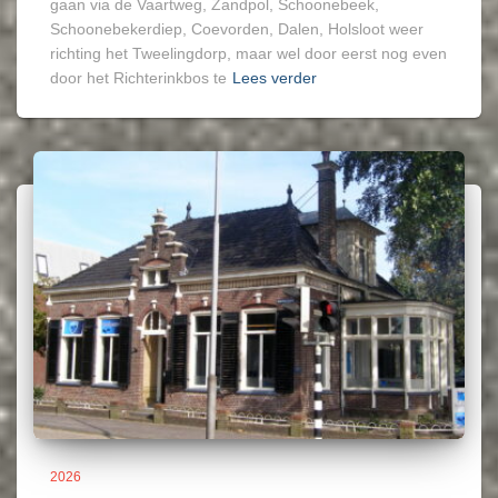
gaan via de Vaartweg, Zandpol, Schoonebeek,
Schoonebekerdiep, Coevorden, Dalen, Holsloot weer
richting het Tweelingdorp, maar wel door eerst nog even
door het Richterinkbos te
Lees verder
2026