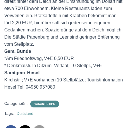
direkt hinter dem Deich an der Emsmündung im Dollart mit
etwa 700 Einwohnern. Kleine Restaurants laden zum
Verweilen ein. Bratkartoffeln mit Krabben bekommt man
für12,20 EUR, hierüber soll sich jeder seine eigenen
Gedanken machen. Spaziergänge auf dem Deich möglich.
Die Städte Papenburg und Leer sind geringer Entfernung
vom Stellplatz.
Gem. Bunde
*Am Friedhofsweg, V+E 0,50 EUR
* Denkmalstr. In Ditzum- Verlaat, 10 Stellpl., V+E
Samtgem. Hesel
Kirchstr. ; V+E vorhanden 10 Stellplätze; Touristinformation
Hesel Tel. 04950 937080
Categorieën:
VAKANTIETIPS
Tags:
Duitsland