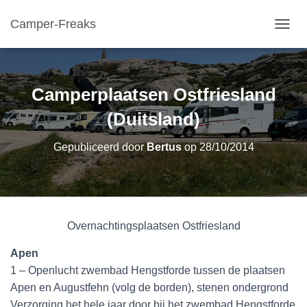
Camper-Freaks
TOGGL
Camperplaatsen Ostfriesland
(Duitsland)
Gepubliceerd door
Bertus
op
28/10/2014
Overnachtingsplaatsen Ostfriesland
Apen
1 – Openlucht zwembad Hengstforde tussen de plaatsen
Apen en Augustfehn (volg de borden), stenen ondergrond
Verzorging het hele jaar door bij het zwembad Hengstforde