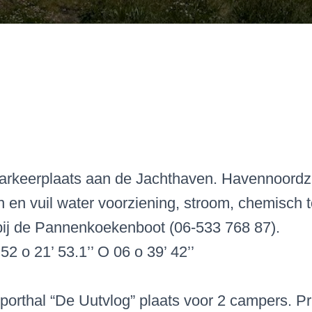
arkeerplaats aan de Jachthaven. Havennoordzi
en vuil water voorziening, stroom, chemisch to
ij de Pannenkoekenboot (06-533 768 87).
2 o 21’ 53.1’’ O 06 o 39’ 42’’
porthal “De Uutvlog” plaats voor 2 campers. P