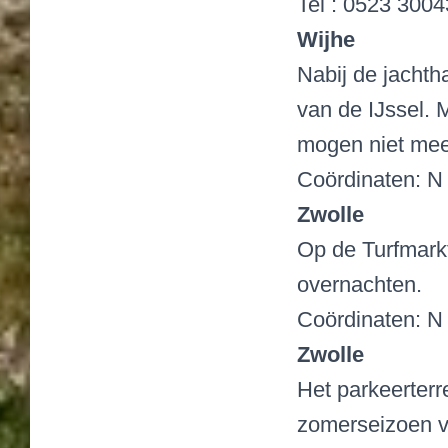
Tel : 0523 300
Wijhe
Nabij de jacht
van de IJssel. 
mogen niet mee
Coördinaten: N 
Zwolle
Op de Turfmark
overnachten.
Coördinaten: N 
Zwolle
Het parkeerterr
zomerseizoen v