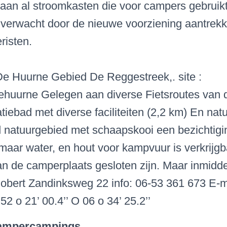
taan al stroomkasten die voor campers gebruik
verwacht door de nieuwe voorziening aantrekke
risten.
e Huurne Gebied De Reggestreek,. site :
huurne Gelegen aan diverse Fietsroutes van
iebad met diverse faciliteiten (2,2 km) En natuu
 natuurgebied met schaapskooi een bezichtig
maar water, en hout voor kampvuur is verkrijgb
an de camperplaats gesloten zijn. Maar inmidde
obert Zandinksweg 22 info: 06-53 361 673 E-
2 o 21’ 00.4’’ O 06 o 34’ 25.2’’
Campercampings