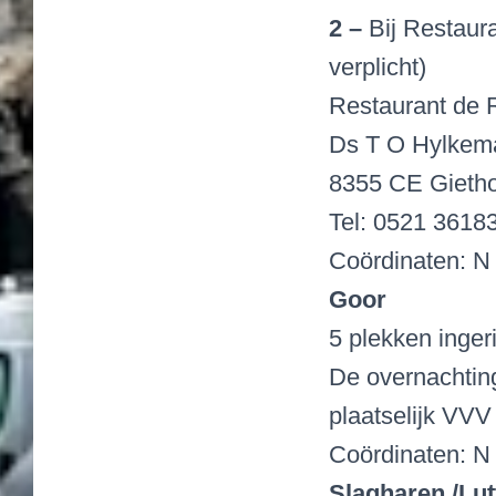
2 –
Bij Restaur
verplicht)
Restaurant de R
Ds T O Hylkem
8355 CE Gieth
Tel: 0521 3618
Coördinaten: N 
Goor
5 plekken inger
De overnachting
plaatselijk VVV
Coördinaten: N 
Slagharen /Lut