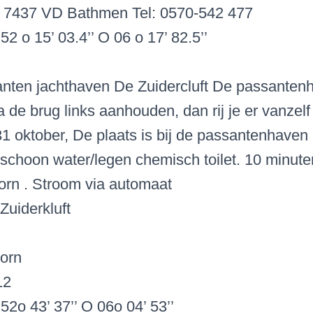
4 7437 VD Bathmen Tel: 0570-542 477
2 o 15’ 03.4’’ O 06 o 17’ 82.5’’
anten jachthaven De Zuidercluft De passantenh
 de brug links aanhouden, dan rij je er vanzel
 31 oktober, De plaats is bij de passantenhaven 
choon water/legen chemisch toilet. 10 minute
orn . Stroom via automaat
Zuiderkluft
orn
12
52o 43’ 37’’ O 06o 04’ 53’’