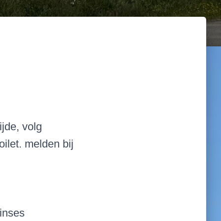
jde, volg
ilet. melden bij
rinses