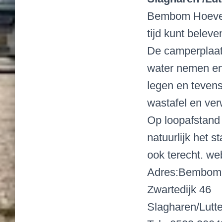
Bembom Hoeve C
tijd kunt beleve
De camperplaats
water nemen en 
legen en tevens
wastafel en ve
Op loopafstand
natuurlijk het s
ook terecht. we
Adres:Bembom
Zwartedijk 46
Slagharen/Lutt