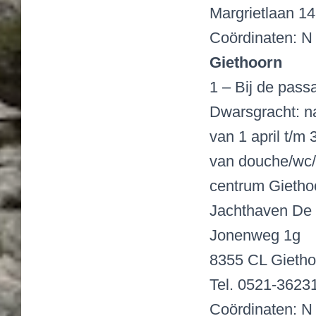
Margrietlaan 1
Coördinaten: N 5
Giethoorn
1 – Bij de pass
Dwarsgracht: na
van 1 april t/m
van douche/wc/s
centrum Gietho
Jachthaven De 
Jonenweg 1g
8355 CL Gietho
Tel. 0521-3623
Coördinaten: N 