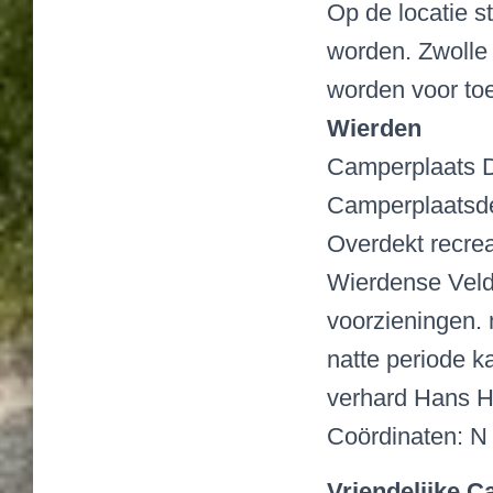
Op de locatie s
worden. Zwolle 
worden voor toe
Wierden
Camperplaats D
Camperplaatsde
Overdekt recreat
Wierdense Veld
voorzieningen. 
natte periode k
verhard Hans H
Coördinaten: N 5
Vriendelijke 