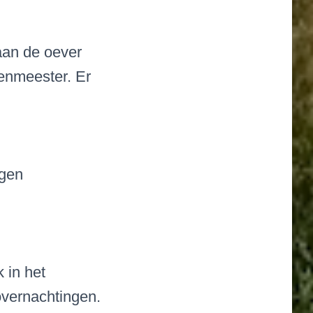
aan de oever
venmeester. Er
ogen
 in het
vernachtingen.