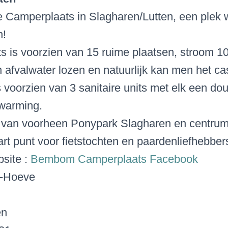
amperplaats in Slagharen/Lutten, een plek w
n!
 is voorzien van 15 ruime plaatsen, stroom 10
afvalwater lozen en natuurlijk kan men het cass
 voorzien van 3 sanitaire units met elk een douc
rwarming.
 van voorheen Ponypark Slagharen en centrum
tart punt voor fietstochten en paardenliefhebbe
bsite :
Bembom Camperplaats
Facebook
-Hoeve
en