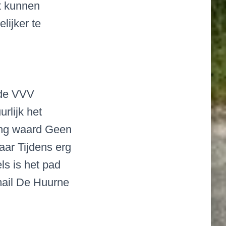
t kunnen
lijker te
 de VVV
rlijk het
ing waard Geen
aar Tijdens erg
ls is het pad
mail De Huurne