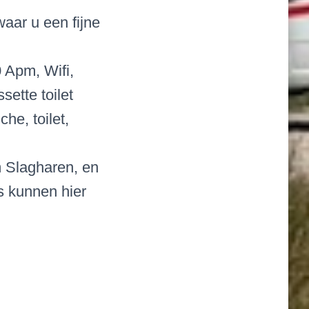
aar u een fijne
 Apm, Wifi,
ette toilet
he, toilet,
 Slagharen, en
rs kunnen hier