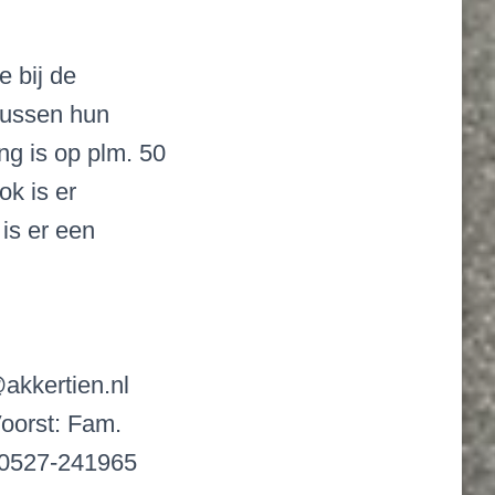
 bij de
tussen hun
g is op plm. 50
ok is er
 is er een
@akkertien.nl
Voorst: Fam.
:0527-241965