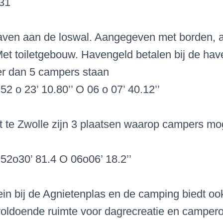
431
haven aan de loswal. Aangegeven met borden, 
Met toiletgebouw. Havengeld betalen bij de ha
r dan 5 campers staan
52 o 23’ 10.80’’ O 06 o 07’ 40.12’’
t te Zwolle zijn 3 plaatsen waarop campers m
52o30’ 81.4 O 06o06’ 18.2’’
ein bij de Agnietenplas en de camping biedt ook
oldoende ruimte voor dagrecreatie en campero