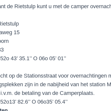
ant de Rietstulp kunt u met de camper overnach
ietstulp
aweg 15
oorn
33
52o 43’ 35.1’’ O 06o 05’ 01’’
icht op de Stationsstraat voor overnachtingen
splekken zijn in de nabijheid van het station M
 i.v.m. de betaling van de Camperplaats.
52o13’ 82.6’’ O 06o35’ 05.4’’
ten