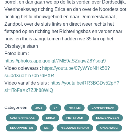
borrel, en dan gaan we op de fiets verder, over Dordsedijk,
Veenhoeksweg richting Erica en dan over de Noordersloot
richting het tuinbouwgebied en naar Dommerskanaal ,
Zandpol, over de sluis links en direct weer rechts het
fietspad op en richting het Richteringsbos en verder naar
huis, en thuis aangekomen hadden we 35 km op het
Displaytje staan
Fotoalbum :
https://photos.app.goo.gl/7ME9aSZugwZ8Ysoq9
Video ooievaars :
https://youtu.be/07yWYoNHk50?
si=0dXuaz-n70b7dPXR
Video vanaf de sluis :
https://youtu.be/RR3BGDv52pY?
si=iToFaXx7ZJh88WlQ
Categorieën:
2025
67
7844 LM
CAMPERFREAK
CAMPERFREAKS
ERICA
FIETSTOCHT
KLAZIENAVEEN
KNOOPPUNTEN
MEI
NIEUWAMSTERDAM
ONDERWEG