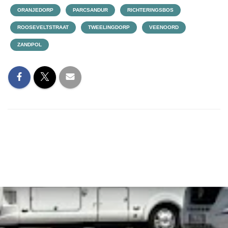
ORANJEDORP
PARCSANDUR
RICHTERINGSBOS
ROOSEVELTSTRAAT
TWEELINGDORP
VEENOORD
ZANDPOL