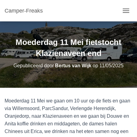
Camper-Freaks
TOGGL
Moederdag 11 Mei fietstocht
Klazienaveen end
Gepubliceerd door
Bertus van Wijk
op
11/05/2025
Moederdag 11 Mei we gaan om 10 uur op de fiets en gaan
via Willemsoord, ParcSandur, Verlengde Herendijk,
Oranjedorp, naar Klazienaveen en we gaan bij Douwe en
Anita koffie drinken en middageten, de dames halen
Chinees uit Erica, we drinken na het eten samen nog een