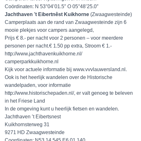
Coördinaten: N 53°04’01.5″ O 05°48’25.0″
Jachthaven ’t Eibertnêst Kuikhorne
(Zwaagwesteinde)
Camperplaats aan de rand van Zwaagwesteinde zijn 6
mooie plekjes voor campers aangelegd,
Prijs € 8.- per nacht voor 2 personen – voor meerdere
personen per nacht.€ 1.50 pp extra, Stroom € 1.-
http://www.jachthavenkuikhorne.nl/
camperparkkuikhorne.nl
Kijk voor actuele informatie bij www.vvvlauwersland.nl.
Ook is het heerlijk wandelen over de Historische
wandelpaden, voor informatie
http://www.historischepaden.nl/, er valt genoeg te beleven
in het Friese Land
In de omgeving kunt u heerlijk fietsen en wandelen.
Jachthaven ’t Eibertsnest
Kuikhornsterweg 31
9271 HD Zwaagwesteinde
Coordinaten: N53 14.545 E6 01.140