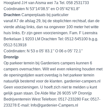
Hoogland J.H van Aisma wei 7a Tel. 058 2531733
Coördinaten N 53°14’08.5″ en O 05°42’61.8″
Drachten
Camperplaats bij particulier
vanaf A7 de afslag 29, bij de stoplichten rechtsaf, dan de
vierde afslag links, dan na ongeveer 100 meter het witte
huis links. Er zijn geen voorzieningen. Fam. F Leenstra
Berkelaan 1 9203 LM Drachten Tel: 0512-545100 b.g.g.
0512-513918
Coördinaten: N 53 o 05’ 83.1’’ O 06 o 05’ 72.1’’
Dronrijp
Op parkeer terrein bij Gardeniers campers kunnen 6
campers overnachten. Wilt wel even rekening houden met
de openingstijden want overdag is het parkeer terrein
natuurlijk bestemd voor de klanten. gardenier-campers.nl
Geen voorzieningen. U hoeft zich niet te melden u kunt
gelijk gaan staan. De Alde Mar 26 9035 VP Dronrijp
Bedrijventerrein West Telefoon: 0517-233280 Fax: 0517-
233278 E-mail: Info@gardenier-Campers.nl