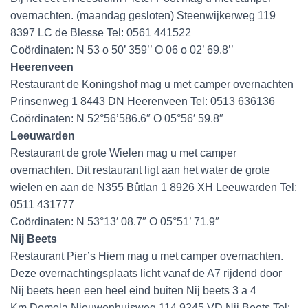
overnachten. (maandag gesloten) Steenwijkerweg 119
8397 LC de Blesse Tel: 0561 441522
Coördinaten: N 53 o 50’ 359’’ O 06 o 02’ 69.8’’
Heerenveen
Restaurant de Koningshof mag u met camper overnachten
Prinsenweg 1 8443 DN Heerenveen Tel: 0513 636136
Coördinaten: N 52°56’586.6″ O 05°56′ 59.8″
Leeuwarden
Restaurant de grote Wielen mag u met camper
overnachten. Dit restaurant ligt aan het water de grote
wielen en aan de N355 Bûtlan 1 8926 XH Leeuwarden Tel:
0511 431777
Coördinaten: N 53°13′ 08.7″ O 05°51’ 71.9″
Nij Beets
Restaurant Pier’s Hiem mag u met camper overnachten.
Deze overnachtingsplaats licht vanaf de A7 rijdend door
Nij beets heen een heel eind buiten Nij beets 3 a 4
Km.Domela Nieuwenhuisweg 114 9245 VD Nij Beets Tel: