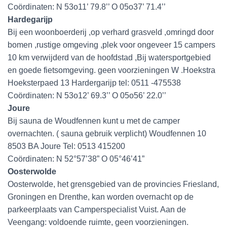
Coördinaten: N 53o11’ 79.8’’ O 05o37’ 71.4’’
Hardegarijp
Bij een woonboerderij ,op verhard grasveld ,omringd door
bomen ,rustige omgeving ,plek voor ongeveer 15 campers
10 km verwijderd van de hoofdstad ,Bij watersportgebied
en goede fietsomgeving. geen voorzieningen W .Hoekstra
Hoeksterpaed 13 Hardergarijp tel: 0511 -475538
Coördinaten: N 53o12’ 69.3’’ O 05o56’ 22.0’’
Joure
Bij sauna de Woudfennen kunt u met de camper
overnachten. ( sauna gebruik verplicht) Woudfennen 10
8503 BA Joure Tel: 0513 415200
Coördinaten: N 52°57’38” O 05°46’41”
Oosterwolde
Oosterwolde, het grensgebied van de provincies Friesland,
Groningen en Drenthe, kan worden overnacht op de
parkeerplaats van Camperspecialist Vuist. Aan de
Veengang: voldoende ruimte, geen voorzieningen.