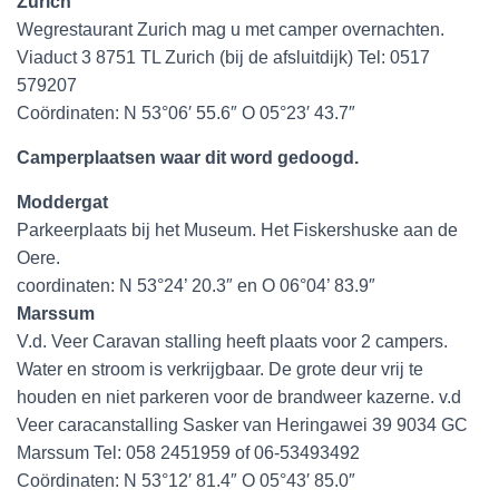
Zurich
Wegrestaurant Zurich mag u met camper overnachten.
Viaduct 3 8751 TL Zurich (bij de afsluitdijk) Tel: 0517
579207
Coördinaten: N 53°06′ 55.6″ O 05°23′ 43.7″
Camperplaatsen waar dit word gedoogd.
Moddergat
Parkeerplaats bij het Museum. Het Fiskershuske aan de
Oere.
coordinaten: N 53°24’ 20.3″ en O 06°04’ 83.9″
Marssum
V.d. Veer Caravan stalling heeft plaats voor 2 campers.
Water en stroom is verkrijgbaar. De grote deur vrij te
houden en niet parkeren voor de brandweer kazerne. v.d
Veer caracanstalling Sasker van Heringawei 39 9034 GC
Marssum Tel: 058 2451959 of 06-53493492
Coördinaten: N 53°12′ 81.4″ O 05°43′ 85.0″