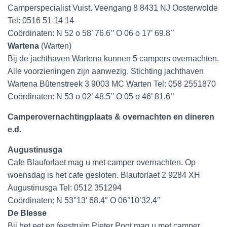
Camperspecialist Vuist. Veengang 8 8431 NJ Oosterwolde
Tel: 0516 51 14 14
Coördinaten: N 52 o 58’ 76.6’’ O 06 o 17’ 69.8’’
Wartena
(Warten)
Bij de jachthaven Wartena kunnen 5 campers overnachten.
Alle voorzieningen zijn aanwezig, Stichting jachthaven
Wartena Bûtenstreek 3 9003 MC Warten Tel: 058 2551870
Coördinaten: N 53 o 02’ 48.5’’ O 05 o 46’ 81.6’’
Camperovernachtingplaats & overnachten en dineren
e.d.
Augustinusga
Cafe Blauforlaet mag u met camper overnachten. Op
woensdag is het cafe gesloten. Blauforlaet 2 9284 XH
Augustinusga Tel: 0512 351294
Coördinaten: N 53°13′ 68.4″ O 06°10’32.4″
De Blesse
Bij het eet en feestruim Pieter Poot mag u met camper