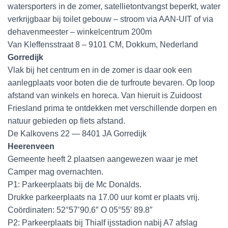
watersporters in de zomer, satellietontvangst beperkt, water
verkrijgbaar bij toilet gebouw – stroom via AAN-UIT of via
dehavenmeester – winkelcentrum 200m
Van Kleffensstraat 8 – 9101 CM, Dokkum, Nederland
Gorredijk
Vlak bij het centrum en in de zomer is daar ook een
aanlegplaats voor boten die de turfroute bevaren. Op loop
afstand van winkels en horeca. Van hieruit is Zuidoost
Friesland prima te ontdekken met verschillende dorpen en
natuur gebieden op fiets afstand.
De Kalkovens 22 — 8401 JA Gorredijk
Heerenveen
Gemeente heeft 2 plaatsen aangewezen waar je met
Camper mag overnachten.
P1: Parkeerplaats bij de Mc Donalds.
Drukke parkeerplaats na 17.00 uur komt er plaats vrij.
Coördinaten: 52°57’90.6″ O 05°55′ 89.8″
P2: Parkeerplaats bij Thialf ijsstadion nabij A7 afslag