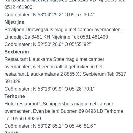
0512 461900
Coördinaten: N 53°04′ 25.2″ O 05°57′ 30.4″
Nijetrijne
Paviljoen Driewegsluis mag u met camper overnachten.
Lindedijk 2a 8481 KH Nijetrijne Tel: 0561 481490
Coördinaten: N 52°50′ 20.6″ O 05°55′ 92″
Sexbierum
Restaurant Liauckama State mag u met camper
overnachten, wel een maaltijd gebruiken in het
restaurant.Liauckamalane 2 8855 XJ Sexbierum Tel: 0517
591329
Coördinaten: N 53°13′ 09.9″ O 05°28′ 70.1″
Terhorne
Hotel restaurant ’t Schippershuis mag u met camper
overnachten. Even bellen! Buorren 69 8493 LD Terhorne
Tel: 0566 689350
Coördinaten: N 53°02′ 85.1″ O 05°46′ 81.6 ”