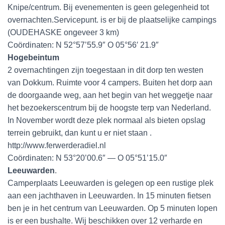
Knipe/centrum. Bij evenementen is geen gelegenheid tot
overnachten.Servicepunt. is er bij de plaatselijke campings
(OUDEHASKE ongeveer 3 km)
Coördinaten: N 52°57’55.9″ O 05°56′ 21.9″
Hogebeintum
2 overnachtingen zijn toegestaan in dit dorp ten westen
van Dokkum. Ruimte voor 4 campers. Buiten het dorp aan
de doorgaande weg, aan het begin van het weggetje naar
het bezoekerscentrum bij de hoogste terp van Nederland.
In November wordt deze plek normaal als bieten opslag
terrein gebruikt, dan kunt u er niet staan .
http://www.ferwerderadiel.nl
Coördinaten: N 53°20’00.6″ — O 05°51’15.0″
Leeuwarden
.
Camperplaats Leeuwarden is gelegen op een rustige plek
aan een jachthaven in Leeuwarden. In 15 minuten fietsen
ben je in het centrum van Leeuwarden. Op 5 minuten lopen
is er een bushalte. Wij beschikken over 12 verharde en