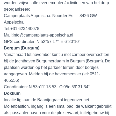
worden vrijwel alle evenementen/activiteiten van het dorp
georganiseerd.
Camperplaats Appelscha: Noorder Es — 8426 GW
Appelscha
Tel:+31 623440078
Mail:info@camperplaats-appelscha.nl
GPS coördinaten:N 52°57’17”, E 6°20’10”
Bergum (Burgum)
Vanaf maart tot november kunt u met camper overnachten
bij de jachthaven Burgumerdaam in Burgum (Bergum). De
plaatsen worden op het parkeer terrein door bordjes
aangegeven. Melden bij de havenmeester (tel: 0511-
465556)
Coördinaten: N 53o11’ 13.53’’ O 05o 59’ 31.34’’
Dokkum
locatie ligt aan de Baantjegracht tegenover het
Molenbastion, ingang is een smal pad, de walkant gebruikt
als passantenhaven voor de pleziervaart, toiletgebouw bij