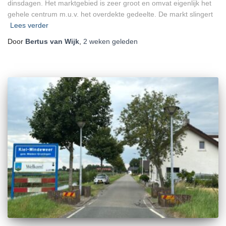
dinsdagen. Het marktgebied is zeer groot en omvat eigenlijk het
gehele centrum m.u.v. het overdekte gedeelte. De markt slingert
Lees verder
Door
Bertus van Wijk
,
2 weken
geleden