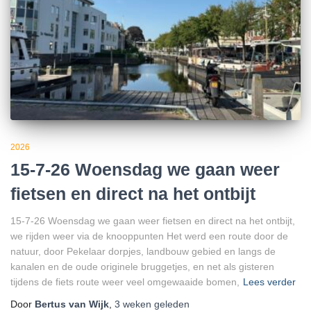
2026
15-7-26 Woensdag we gaan weer
fietsen en direct na het ontbijt
15-7-26 Woensdag we gaan weer fietsen en direct na het ontbijt,
we rijden weer via de knooppunten Het werd een route door de
natuur, door Pekelaar dorpjes, landbouw gebied en langs de
kanalen en de oude originele bruggetjes, en net als gisteren
tijdens de fiets route weer veel omgewaaide bomen,
Lees verder
Door
Bertus van Wijk
,
3 weken
geleden