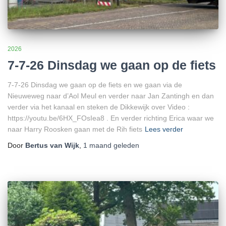
2026
7-7-26 Dinsdag we gaan op de fiets
7-7-26 Dinsdag we gaan op de fiets en we gaan via de
Nieuweweg naar d’Aol Meul en verder naar Jan Zantingh en dan
verder via het kanaal en steken de Dikkewijk over Video :
https://youtu.be/6HX_FOsIea8 . En verder richting Erica waar we
naar Harry Roosken gaan met de Rih fiets
Lees verder
Door
Bertus van Wijk
,
1 maand
geleden