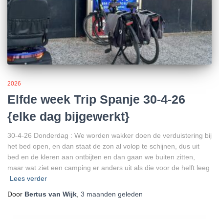
2026
Elfde week Trip Spanje 30-4-26
{elke dag bijgewerkt}
30-4-26 Donderdag : We worden wakker doen de verduistering bij
het bed open, en dan staat de zon al volop te schijnen, dus uit
bed en de kleren aan ontbijten en dan gaan we buiten zitten,
maar wat ziet een camping er anders uit als die voor de helft leeg
Lees verder
Door
Bertus van Wijk
,
3 maanden
geleden