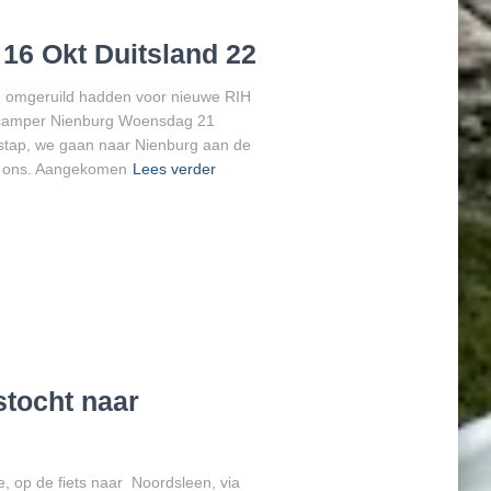
 16 Okt Duitsland 22
n omgeruild hadden voor nieuwe RIH
 camper Nienburg Woensdag 21
tap, we gaan naar Nienburg aan de
er ons. Aangekomen
Lees verder
stocht naar
, op de fiets naar Noordsleen, via