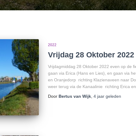
2022
Vrijdag 28 Oktober 2022 
Vrijdagmiddag 28 Oktober 2022 even op de fi
gaan via Erica (Hans en Lies), en gaan via h
en Oranjedorp richting Klazienaveen naar Do
weer terug via de Kanaalinie richting Erica en
Door
Bertus van Wijk
,
4 jaar
geleden