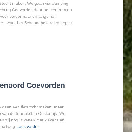
tstocht maken, We gaan via Camping
richting Coevorden door het centrum en
weer verder naar en langs het
toren waar het Schoonebekerdiep begint
Veenoord Coevorden
e gaan een fietstocht maken, maar
ie van de formule1 in Oostenrijk. We
gen wij nog zwanen met kuikens en
 halfweg
Lees verder