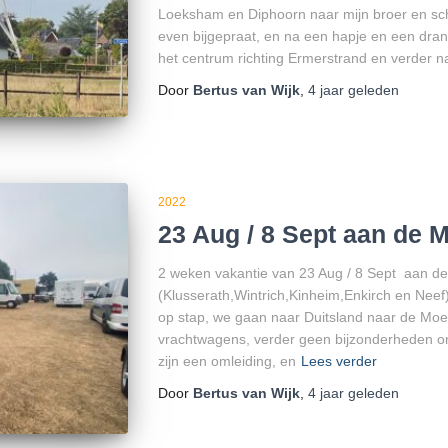
Loeksham en Diphoorn naar mijn broer en sc
even bijgepraat, en na een hapje en een dran
het centrum richting Ermerstrand en verder 
Door
Bertus van Wijk
,
4 jaar
geleden
2022
23 Aug / 8 Sept aan de 
2 weken vakantie van 23 Aug / 8 Sept aan d
(Klusserath,Wintrich,Kinheim,Enkirch en Nee
op stap, we gaan naar Duitsland naar de Moez
vrachtwagens, verder geen bijzonderheden on
zijn een omleiding, en
Lees verder
Door
Bertus van Wijk
,
4 jaar
geleden