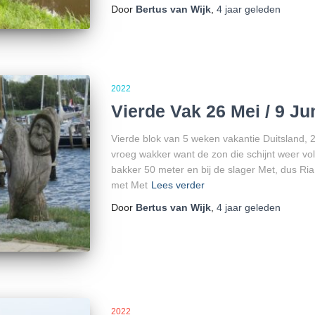
Door
Bertus van Wijk
,
4 jaar
geleden
2022
Vierde Vak 26 Mei / 9 Ju
Vierde blok van 5 weken vakantie Duitsland, 24
vroeg wakker want de zon die schijnt weer vol
bakker 50 meter en bij de slager Met, dus Ri
met Met
Lees verder
Door
Bertus van Wijk
,
4 jaar
geleden
2022