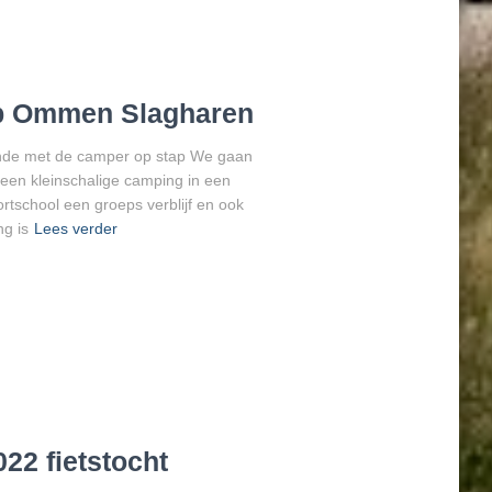
rip Ommen Slagharen
nde met de camper op stap We gaan
n kleinschalige camping in een
tschool een groeps verblijf en ook
g is
Lees verder
22 fietstocht