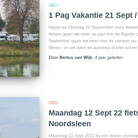
2022
1 Pag Vakantie 21 Sept /
Nadat we Dinsdag 20 September onze fietse
fietsen,gaan we weer op pad met de Rapido
September gaan we weer met de camper op s
Weser, en we laten de autoweg al snel acht
Door
Bertus van Wijk
,
4 jaar
geleden
2022
Maandag 12 Sept 22 fiet
Noordsleen
Maandag 12 Sept 2022 bij een lekker zonnetje