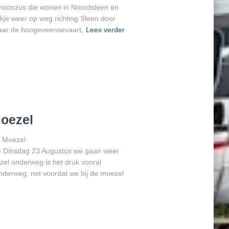
hoonzus die wonen in Noordsleen en
kje weer op weg richting Sleen door
naar de hoogeveensevaart,
Lees verder
Moezel
e Moezel
f) Dinsdag 23 Augustus we gaan weer
el onderweg is het druk vooral
derweg, net voordat we bij de moezel