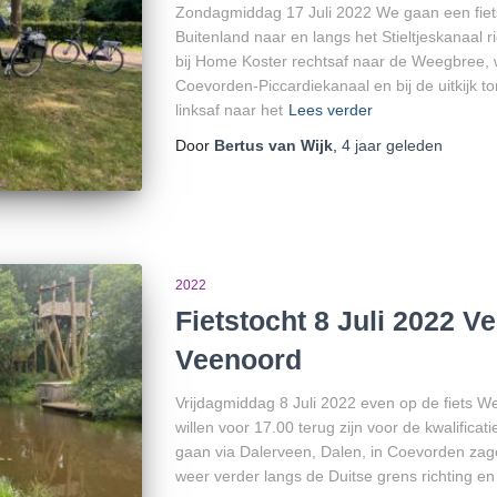
Zondagmiddag 17 Juli 2022 We gaan een fie
Buitenland naar en langs het Stieltjeskanaal 
bij Home Koster rechtsaf naar de Weegbree, 
Coevorden-Piccardiekanaal en bij de uitkijk 
linksaf naar het
Lees verder
Door
Bertus van Wijk
,
4 jaar
geleden
2022
Fietstocht 8 Juli 2022 
Veenoord
Vrijdagmiddag 8 Juli 2022 even op de fiets W
willen voor 17.00 terug zijn voor de kwalificat
gaan via Dalerveen, Dalen, in Coevorden za
weer verder langs de Duitse grens richting en