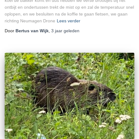
koel de bakker komt en dus hebben we verse broodjes bij het
ontbijt en ondertussen trekt de mist op en zal de temperatuur snel
oplopen, en we besluiten na de koffie te gaan fietsen, we gaan
richting Neumagen Drone
Lees verder
Door
Bertus van Wijk
,
3 jaar
geleden