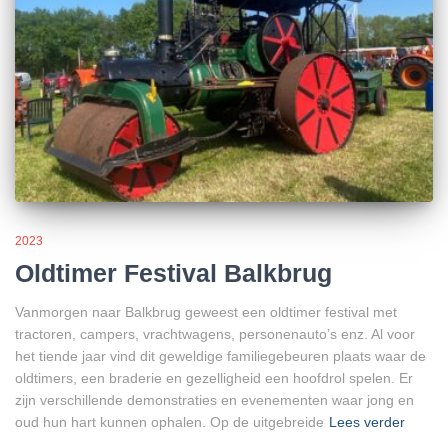
2023
Oldtimer Festival Balkbrug
Vanmorgen naar Balkbrug geweest een oldtimer festival met
tractoren, campers, vrachtwagens, personenauto’s enz. Al voor
het tiende jaar vind dit geweldige familiegebeuren plaats waar de
oldtimers, een braderie en gezelligheid een hoofdrol spelen. Er
zijn verschillende demonstraties en evenementen waar jong en
oud hun hart kunnen ophalen. Op de uitgebreide
Lees verder