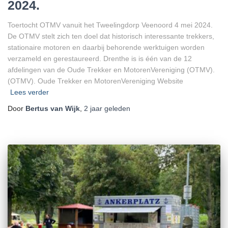
2024.
Toertocht OTMV vanuit het Tweelingdorp Veenoord 4 mei 2024.
De OTMV stelt zich ten doel dat historisch interessante trekkers,
stationaire motoren en daarbij behorende werktuigen worden
verzameld en gerestaureerd. Drenthe is is één van de 12
afdelingen van de Oude Trekker en MotorenVereniging (OTMV).
(OTMV). Oude Trekker en MotorenVereniging Website
Lees verder
Door
Bertus van Wijk
,
2 jaar
geleden