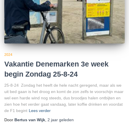
2024
Vakantie Denemarken 3e week
begin Zondag 25-8-24
25-8-24 Zondag het heeft de hele nacht geregend, maar als we
uit bed gaan is het droog en komt de zon zelfs te voorschijn maar
wel een harde wind nog steeds, dus broodjes halen ontbijten en
zien hoe het verder gaat vandaag, later koffie drinken en voordat
de F1 begint
Lees verder
Door
Bertus van Wijk
,
2 jaar
geleden