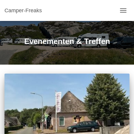
Camper-Freaks
TOGGL
Evenementen & Treffen