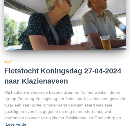
2024
Fietstocht Koningsdag 27-04-2024
naar Klazienaveen
Wij hadden vrienden op bezoek Bram en Nel het weekeinde en
zijn op Zaterdag Koningsdag per fiets naar Klazienaveen geweest
waar een zeer grote rommelmarkt georganiseerd was zeer
gezellig en even iets gegeten en nog op een terrs nog wat
gedronken en weer terug via het Kwakkanaal en Oranjedorp en
Lees verder