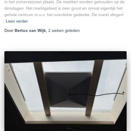
in het zomerseizoen plaats. De markten worden gehouden op de
dinsdagen. Het marktgebied is zeer groot en omvat eigenlijk het
gehele centrum m.u.v. het overdekte gedeelte. De markt slingert
Lees verder
Door
Bertus van Wijk
,
2 weken
geleden