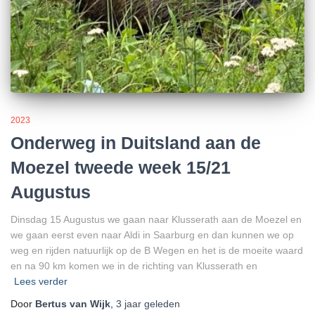
2023
Onderweg in Duitsland aan de
Moezel tweede week 15/21
Augustus
Dinsdag 15 Augustus we gaan naar Klusserath aan de Moezel en
we gaan eerst even naar Aldi in Saarburg en dan kunnen we op
weg en rijden natuurlijk op de B Wegen en het is de moeite waard
en na 90 km komen we in de richting van Klusserath en
Lees verder
Door
Bertus van Wijk
,
3 jaar
geleden