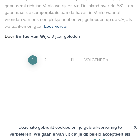
gaan eerst richting Venlo we rijden via Duitsland over de A31, en
gaan naar de camperplaats aan de haven in Venlo waar al
vrienden van ons een plekje hebben vrij gehouden op de CP, als
we aankomen gaat
Lees verder
Door
Bertus van Wijk
,
3 jaar
geleden
Berichten
1
2
…
11
VOLGENDE
paginering
Deze site gebruikt cookies om je gebruikservaring te
X
verbeteren. We gaan ervan uit dat je dit beleid accepteert als