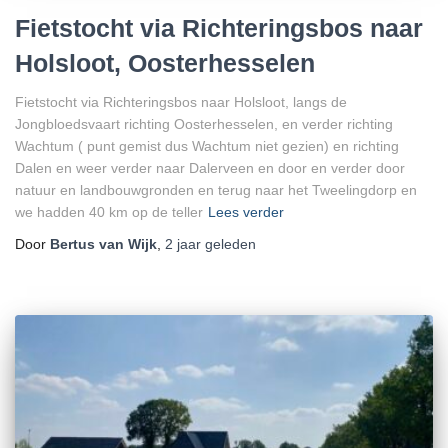
Fietstocht via Richteringsbos naar
Holsloot, Oosterhesselen
Fietstocht via Richteringsbos naar Holsloot, langs de
Jongbloedsvaart richting Oosterhesselen, en verder richting
Wachtum ( punt gemist dus Wachtum niet gezien) en richting
Dalen en weer verder naar Dalerveen en door en verder door
natuur en landbouwgronden en terug naar het Tweelingdorp en
we hadden 40 km op de teller
Lees verder
Door
Bertus van Wijk
,
2 jaar
geleden