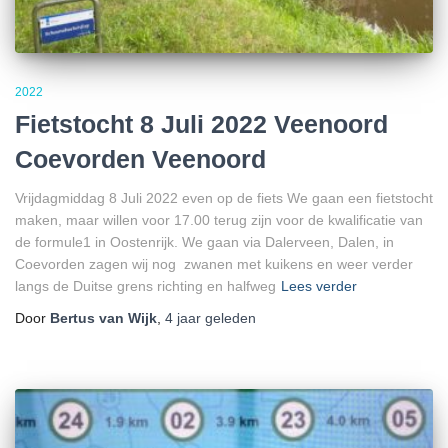
2022
Fietstocht 8 Juli 2022 Veenoord
Coevorden Veenoord
Vrijdagmiddag 8 Juli 2022 even op de fiets We gaan een fietstocht
maken, maar willen voor 17.00 terug zijn voor de kwalificatie van
de formule1 in Oostenrijk. We gaan via Dalerveen, Dalen, in
Coevorden zagen wij nog zwanen met kuikens en weer verder
langs de Duitse grens richting en halfweg
Lees verder
Door
Bertus van Wijk
,
4 jaar
geleden