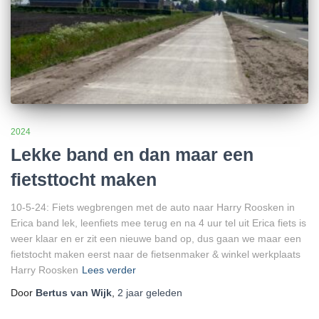
2024
Lekke band en dan maar een
fietsttocht maken
10-5-24: Fiets wegbrengen met de auto naar Harry Roosken in
Erica band lek, leenfiets mee terug en na 4 uur tel uit Erica fiets is
weer klaar en er zit een nieuwe band op, dus gaan we maar een
fietstocht maken eerst naar de fietsenmaker & winkel werkplaats
Harry Roosken
Lees verder
Door
Bertus van Wijk
,
2 jaar
geleden