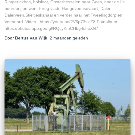
Ringterinkbos, holsloot, Oosterhesselen naar Gees, naar de Ijs
boerderij en weer terug viade Hoogeveensevaart, Dalen,
Dalerveen,Stieltjeskanaal en verder naar het Tweelingdorp en
Veenoord. Video : https://youtu.be/2V6p73sicZ8 Fotoalbum :
https://photos.app.goo.gl/RQcyKmCHbg4shoXN7
Door
Bertus van Wijk
,
2 maanden
geleden