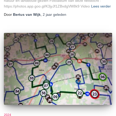
natuur en landbouw gezien Fotoalbum van deze fietstocht :
https://photos.app.goo.gl/K3jyJf1ZBvdgVM8k9 Video
Lees verder
Door
Bertus van Wijk
,
2 jaar
geleden
2024