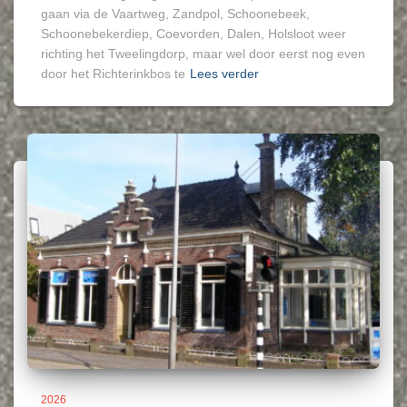
gaan via de Vaartweg, Zandpol, Schoonebeek,
Schoonebekerdiep, Coevorden, Dalen, Holsloot weer
richting het Tweelingdorp, maar wel door eerst nog even
door het Richterinkbos te
Lees verder
2026