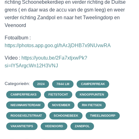
richting Schoonebekerdiep en verder richting de Duitse
grens ( en daar was de accu van de gsm leeg) en weer
verder richting Zandpol en naar het Tweelingdorp en
Veenoord
Fotoalbum :
https://photos.app.goo.gl/hArJjDHB7x9NUvwRA
Video :
https://youtu.be/2Fa7xtjxwPk?
si=IY5ArgcWn12H3VNJ
Categorieën:
2024
7844 LM
CAMPERFREAK
CAMPERFREAKS
FIETSTOCHT
KNOOPPUNTEN
NIEUWAMSTERDAM
NOVEMBER
RIH FIETSEN
ROOSEVELTSTRAAT
SCHOONEBEEK
TWEELINGDORP
VAKANTIETIPS
VEENOORD
ZANDPOL